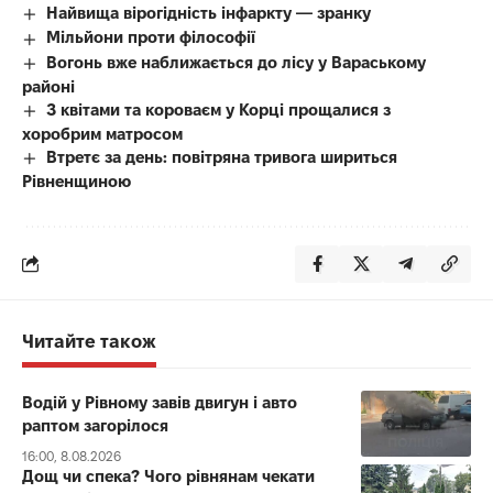
Найвища вірогідність інфаркту — зранку
Мільйони проти філософії
Вогонь вже наближається до лісу у Вараському
районі
З квітами та короваєм у Корці прощалися з
хоробрим матросом
Втретє за день: повітряна тривога шириться
Рівненщиною
Читайте також
Водій у Рівному завів двигун і авто
раптом загорілося
16:00, 8.08.2026
Дощ чи спека? Чого рівнянам чекати