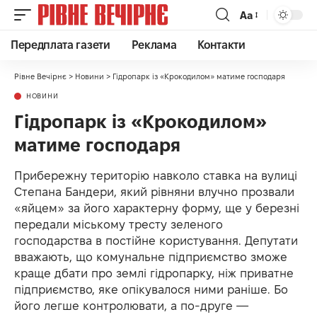
Аа
Передплата газети
Реклама
Контакти
Рівне Вечірнє
>
Новини
>
Гідропарк із «Крокодилом» матиме господаря
НОВИНИ
Гідропарк із «Крокодилом»
матиме господаря
Прибережну територію навколо ставка на вулиці
Степана Бандери, який рівняни влучно прозвали
«яйцем» за його характерну форму, ще у березні
передали міському тресту зеленого
господарства в постійне користування. Депутати
вважають, що комунальне підприємство зможе
краще дбати про землі гідропарку, ніж приватне
підприємство, яке опікувалося ними раніше. Бо
його легше контролювати, а по-друге —