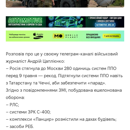
Розповів
про це у своєму телеграм-каналі військовий
журналіст Андрій Цаплієнко:
– Росія стягнула до Москви 280 одиниць систем ППО
перед 9 травня — рекод. Підтягнули системи ППО навіть
з Татарстану та Чечні, аби забезпечити «парад».
Згідно з повідомленнями ЗМІ, побудована ешелонована
оборона:
– РЛС;
– системи ЗРК С-400;
– комплекси «Панцир» розмістили на дахах будівель;
– засоби РЕБ.