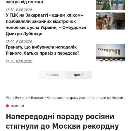
завтра від погоди
15:30, 8.08.2026
У ТЦК на Закарпатті «одним кліком»
позбавляли законних відстрочок
чоловіків з усієї України, – Омбудсман
Дмитро Лубінець
15:00, 8.08.2026
Гранату, що вибухнула неподалік
Рівного, батько привіз з передової
14:30, 8.08.2026
Назад
Далі
Рівне Вечірнє
>
Новини
>
Напередодні параду росіяни стягнули до Москви рекордну кількість ППО
НОВИНИ
Напередодні параду росіяни
стягнули до Москви рекордну