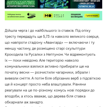
Дійшла черга і до найбільшого із ставків. Під опіку
тресту передадуть ще 5,73 га навколо великого озерця,
що навпроти стадіону «Авангард» — включаючи і ту
меншу частину, де розміщено старі скульптури
Крокодила та Русалки з Нептуном. Чи відремонтують
їх — поки невідомо. Але територію навколо
комунальники взялися активно прибирати ще на
початку весни — розчистили чагарники, зібрали і
вивезли сміття. А потім біля обрізаних верб з підсвіткою
ще й концерт просто неба влаштували. Рівняни
реагували на це по-різному: комусь нові порядки до
вподоби, а хтось вважає, що дерева біля ставка
обкарнали аж занадто.