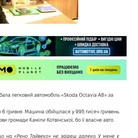
бала легковий автомобіль «Skoda Octavia A8» за
и 6 гривня. Машина обійшлася у 995 тисяч гривень.
и громади Каміли Котвінської, бо її власне авто
що на «Рено Тайвеко» не заїдеш далеко. У мене є