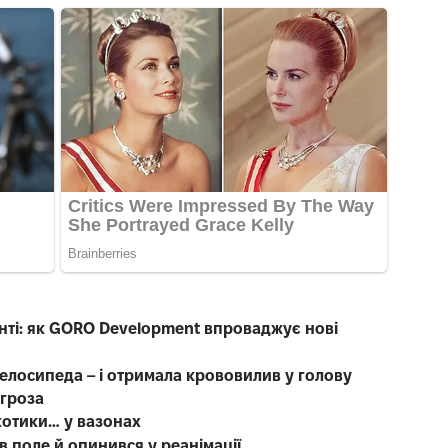
нті: як GORO Development впроваджує нові
велосипеда – і отримала крововилив у голову
 гроза
котики… у вазонах
в поле й опинився у реанімації