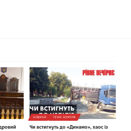
НОВИНИ
ТЕМА НОМЕРА
адровий
Чи встигнуть до «Динамо», хаос із