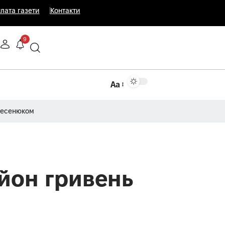
лата газети
Контакти
9
Аа
Несенюком
ьйон гривень