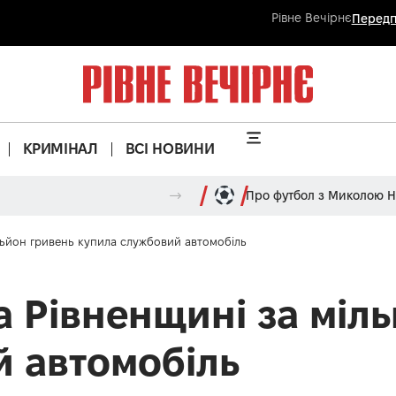
Рівне Вечірнє
Передп
КРИМІНАЛ
ВСІ НОВИНИ
Про футбол з Миколою 
льйон гривень купила службовий автомобіль
а Рівненщині за міл
 автомобіль