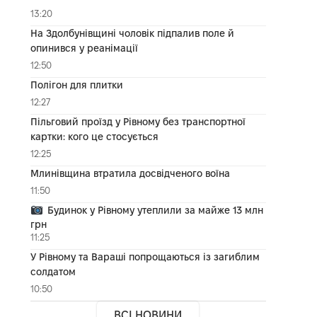
13:20
На Здолбунівщині чоловік підпалив поле й
опинився у реанімації
12:50
Полігон для плитки
12:27
Пільговий проїзд у Рівному без транспортної
картки: кого це стосується
12:25
Млинівщина втратила досвідченого воїна
11:50
Будинок у Рівному утеплили за майже 13 млн
грн
11:25
У Рівному та Вараші попрощаються із загиблим
солдатом
10:50
ВСІ НОВИНИ