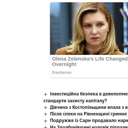
Інвестиційна безпека в девелопме
стандарти захисту капіталу?
Дівчина з Костопільщини впала з 
Після спеки на Рівненщині гримне
Подружжя із Сарн продавало нар
На Здолбунівщині чоловік підпали