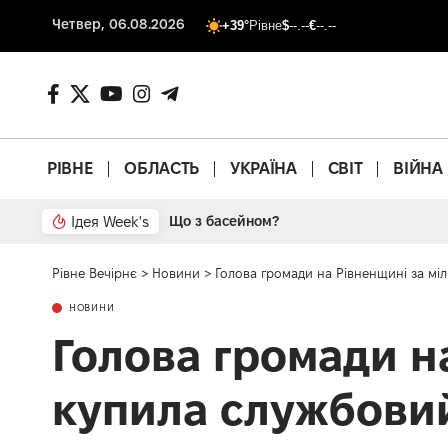
Четвер, 06.08.2026
+39°
Рівне
$
--.--
€
--.--
РІВНЕ
ОБЛАСТЬ
УКРАЇНА
СВІТ
ВІЙНА
Ідея Week's
Що з басейном?
Рівне Вечірнє
>
Новини
>
Голова громади на Рівненщині за мі
НОВИНИ
Голова громади н
купила службовий