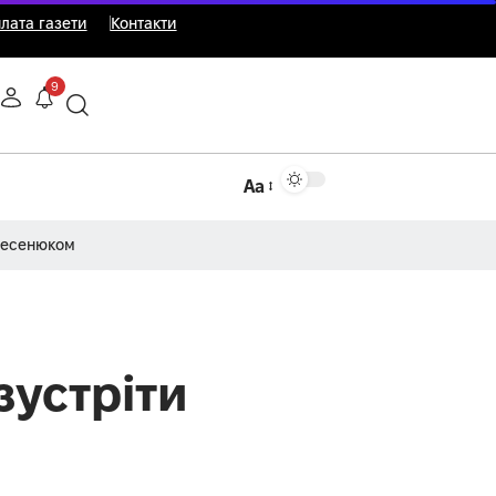
лата газети
Контакти
9
Аа
Несенюком
зустріти