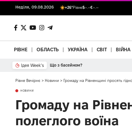
Неділя, 09.08.2026
+26°
Рівне
$
--.--
€
--.--
РІВНЕ
ОБЛАСТЬ
УКРАЇНА
СВІТ
ВІЙНА
Ідея Week's
Від паркану до картонки
Рівне Вечірнє
>
Новини
>
Громаду на Рівненщині просять гідно
НОВИНИ
Громаду на Рівнен
полеглого воїна