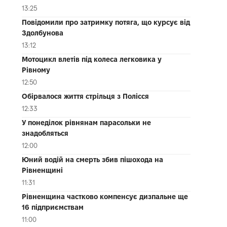
13:25
Повідомили про затримку потяга, що курсує від
Здолбунова
13:12
Мотоцикл влетів під колеса легковика у
Рівному
12:50
Обірвалося життя стрільця з Полісся
12:33
У понеділок рівнянам парасольки не
знадобляться
12:00
Юний водій на смерть збив пішохода на
Рівненщині
11:31
Рівненщина частково компенсує дизпальне ще
16 підприємствам
11:00