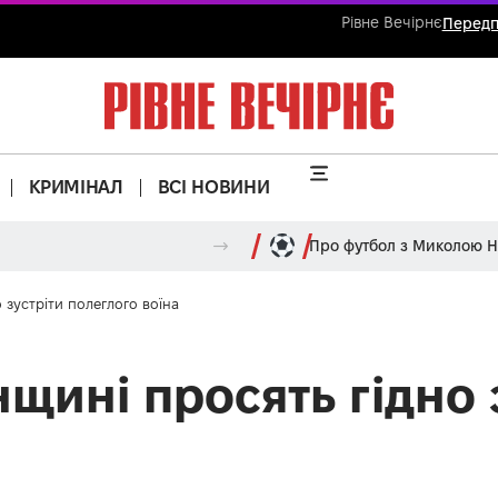
Рівне Вечірнє
Передп
КРИМІНАЛ
ВСІ НОВИНИ
Про футбол з Миколою 
 зустріти полеглого воїна
щині просять гідно 