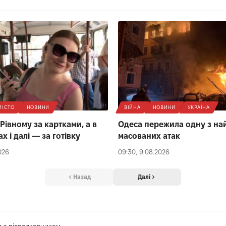
МІСТО
НОВИНИ
ВІЙНА
НОВИНИ
УКРАЇНА
Рівному за картками, а в
Одеса пережила одну з на
 і далі — за готівку
масованих атак
026
09:30, 9.08.2026
Назад
Далі
я з підполковником