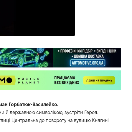
ан Горбатюк-Василейко.
ами й державною символікою, зустріти Героя.
вулиці Центральна до повороту на вулицю Княгині