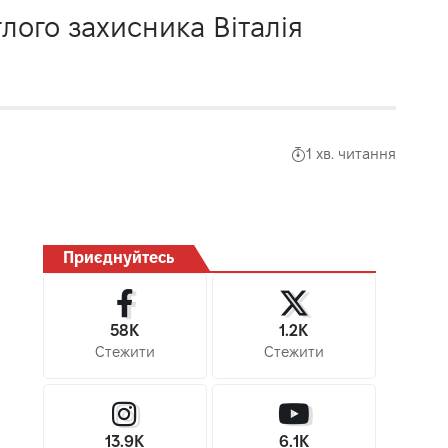
лого захисника Віталія
1 хв. читання
Приєднуйтесь
58K
1.2K
Стежити
Стежити
13.9K
6.1K