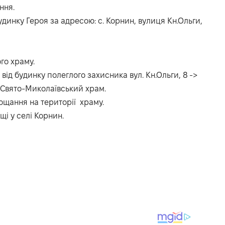
ння.
удинку Героя за адресою: с. Корнин, вулиця Кн.Ольги,
го храму.
 від будинку полеглого захисника вул. Кн.Ольги, 8 ->
> Свято-Миколаївський храм.
рощання на території храму.
щі у селі Корнин.