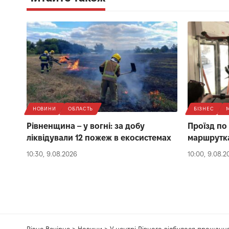
НОВИНИ
ОБЛАСТЬ
БІЗНЕС
Рівненщина – у вогні: за добу
Проїзд по 
ліквідували 12 пожеж в екосистемах
маршрутках
10:30, 9.08.2026
10:00, 9.08.2
Рівне Вечірнє
>
Новини
>
У центрі Рівного відбулося прощанн