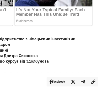
підприємство з німецькими інвестиціями
 дрон
щині
каря Дмитра Сисонюка
що курсує від Здолбунова
Facebook