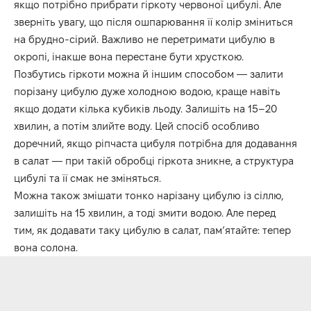
якщо потрібно прибрати гіркоту червоної цибулі. Але
зверніть увагу, що після ошпарювання її колір зміниться
на брудно-сірий. Важливо не перетримати цибулю в
окропі, інакше вона перестане бути хрусткою.
Позбутись гіркоти можна й іншим способом — залити
порізану цибулю дуже холодною водою, краще навіть
якщо додати кілька кубиків льоду. Залишіть на 15–20
хвилин, а потім злийте воду. Цей спосіб особливо
доречний, якщо ріпчаста цибуля потрібна для додавання
в салат — при такій обробці гіркота зникне, а структура
цибулі та її смак не зміняться.
Можна також змішати тонко нарізану цибулю із сіллю,
залишіть на 15 хвилин, а тоді змити водою. Але перед
тим, як додавати таку цибулю в салат, пам’ятайте: тепер
вона солона.