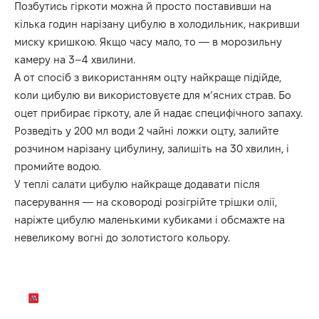
Позбутись гіркоти можна й просто поставивши на
кілька годин нарізану цибулю в холодильник, накривши
миску кришкою. Якщо часу мало, то — в морозильну
камеру на 3–4 хвилини.
А от спосіб з використанням оцту найкраще підійде,
коли цибулю ви використовуєте для м’ясних страв. Бо
оцет прибирає гіркоту, але й надає специфічного запаху.
Розведіть у 200 мл води 2 чайні ложки оцту, залийте
розчином нарізану цибулину, залишіть на 30 хвилин, і
промийте водою.
У теплі салати цибулю найкраще додавати після
пасерування — на сковороді розігрійте трішки олії,
наріжте цибулю маленькими кубиками і обсмажте на
невеликому вогні до золотистого кольору.