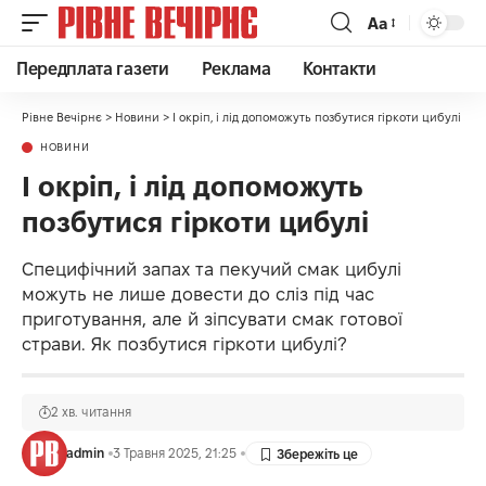
Аа
Передплата газети
Реклама
Контакти
Рівне Вечірнє
>
Новини
>
І окріп, і лід допоможуть позбутися гіркоти цибулі
НОВИНИ
І окріп, і лід допоможуть
позбутися гіркоти цибулі
Специфічний запах та пекучий смак цибулі
можуть не лише довести до сліз під час
приготування, але й зіпсувати смак готової
страви. Як позбутися гіркоти цибулі?
2 хв. читання
admin
3 Травня 2025, 21:25