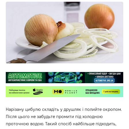
Нарізану цибулю складіть у друшляк і полийте окропом.
Після цього не забудьте промити під холодною
проточною водою. Такий спосіб найбільше підходить,