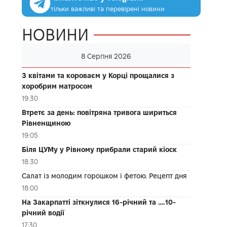
тільки важливі та перевірені новини
НОВИНИ
8 Серпня 2026
З квітами та короваєм у Корці прощалися з
хоробрим матросом
19:30
Втретє за день: повітряна тривога шириться
Рівненщиною
19:05
Біля ЦУМу у Рівному прибрали старий кіоск
18:30
Салат із молодим горошком і фетою. Рецепт дня
18:00
На Закарпатті зіткнулися 16-річний та ….10-
річний водії
17:30