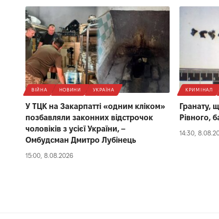
ВІЙНА
НОВИНИ
УКРАЇНА
КРИМІНАЛ
У ТЦК на Закарпатті «одним кліком»
Гранату, 
позбавляли законних відстрочок
Рівного, б
чоловіків з усієї України, –
14:30, 8.08.2
Омбудсман Дмитро Лубінець
15:00, 8.08.2026