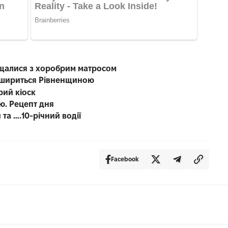
ощалися з хоробрим матросом
а шириться Рівненщиною
рий кіоск
ю. Рецепт дня
 та ….10-річний водії
Facebook