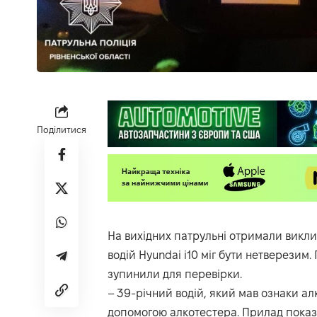
Поділитися
На вихідних
патрульні
отримали виклик
водій Hyundai i10 міг бути нетверезим.
зупинили для перевірки.
– 39-річний водій, який мав ознаки ал
допомогою алкотестера. Прилад показа