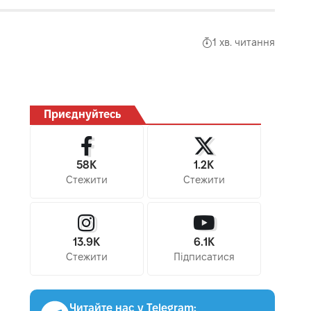
1 хв. читання
Приєднуйтесь
58K
1.2K
Стежити
Стежити
13.9K
6.1K
Стежити
Підписатися
Читайте нас у Telegram: