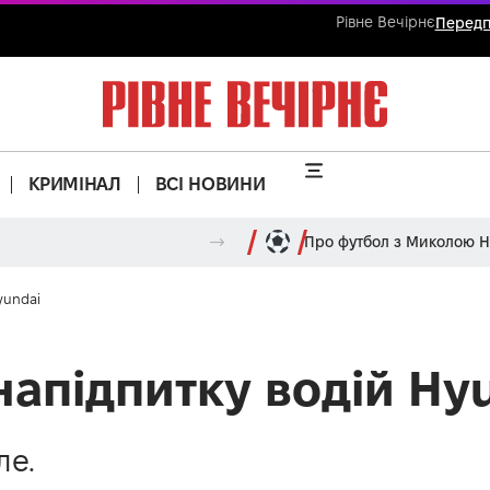
Рівне Вечірнє
Передп
КРИМІНАЛ
ВСІ НОВИНИ
Про футбол з Миколою 
yundai
напідпитку водій Hy
ле.