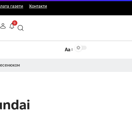
лата газети
Контакти
9
Аа
Несенюком
undai