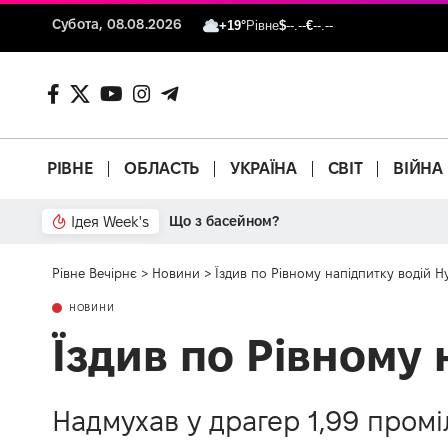
Субота, 08.08.2026
+19°
Рівне
$
--.--
€
--.--
РІВНЕ
ОБЛАСТЬ
УКРАЇНА
СВІТ
ВІЙНА
Ідея Week's
Від паркану до картонки
Рівне Вечірнє
>
Новини
>
Їздив по Рівному напідпитку водій H
НОВИНИ
Їздив по Рівному 
Надмухав у драгер 1,99 промі