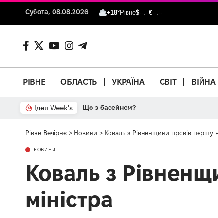
Субота, 08.08.2026
+18°
Рівне
$
--.--
€
--.--
РІВНЕ
ОБЛАСТЬ
УКРАЇНА
СВІТ
ВІЙНА
Ідея Week's
Що з басейном?
Рівне Вечірнє
>
Новини
>
Коваль з Рівненщини провів першу н
НОВИНИ
Коваль з Рівненщ
міністра