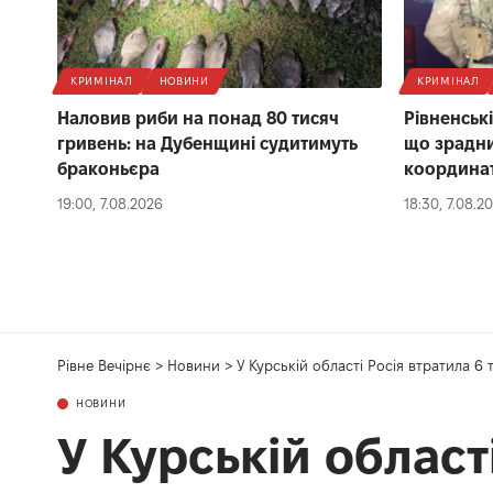
КРИМІНАЛ
НОВИНИ
КРИМІНАЛ
Наловив риби на понад 80 тисяч
Рівненськ
гривень: на Дубенщині судитимуть
що зрадни
браконьєра
координат
19:00, 7.08.2026
18:30, 7.08.2
Рівне Вечірнє
>
Новини
>
У Курській області Росія втратила 6 
НОВИНИ
У Курській област