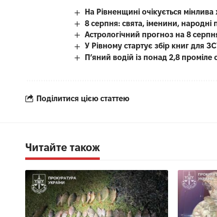
На Рівненщині очікується мінлива
8 серпня: свята, іменини, народні 
Астрологічний прогноз на 8 серпн
У Рівному стартує збір книг для З
П’яний водій із понад 2,8 проміл
Поділитися цією статтею
Читайте також