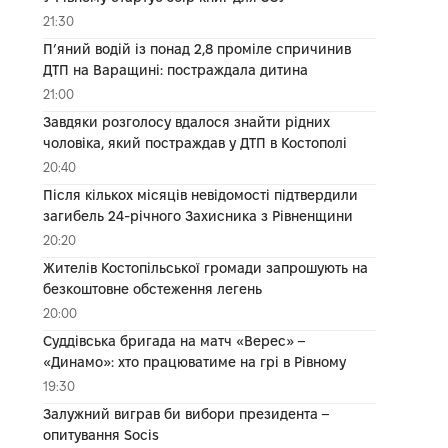
21:30
П’яний водій із понад 2,8 проміле спричинив
ДТП на Варащині: постраждала дитина
21:00
Завдяки розголосу вдалося знайти рідних
чоловіка, який постраждав у ДТП в Костополі
20:40
Після кількох місяців невідомості підтвердили
загибель 24-річного Захисника з Рівненщини
20:20
Жителів Костопільської громади запрошують на
безкоштовне обстеження легень
20:00
Суддівська бригада на матч «Верес» –
«Динамо»: хто працюватиме на грі в Рівному
19:30
Залужний виграв би вибори президента –
опитування Socis