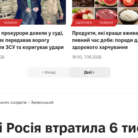
НОВИНИ
ЗДОРОВ'Я
НОВИНИ
і прокурори довели у суді,
Продукти, які краще вжива
к передавав ворогу
певний час доби: поради д
и ЗСУ та коригував удари
здорового харчування
026
18:00, 7.08.2026
Назад
Далі
тисяч солдатів – Зеленський
і Росія втратила 6 ти