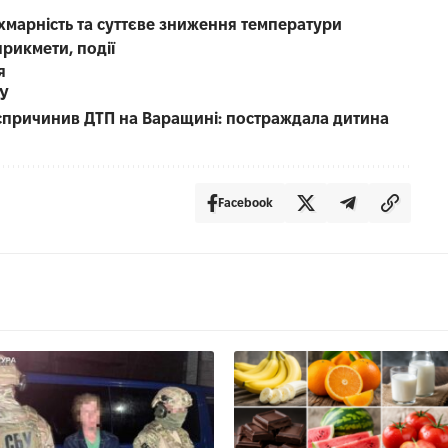
 хмарність та суттєве зниження температури
прикмети, події
я
СУ
е спричинив ДТП на Варащині: постраждала дитина
Facebook