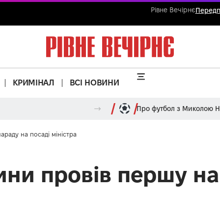
Рівне Вечірнє
Передп
КРИМІНАЛ
ВСІ НОВИНИ
Про футбол з Миколою 
араду на посаді міністра
ини провів першу на