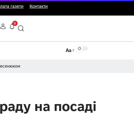
лата газети
Контакти
9
Аа
Несенюком
раду на посаді