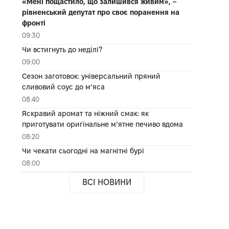
«Мені пощастило, що залишився живим», –
рівненський депутат про своє поранення на
фронті
09:30
Чи встигнуть до неділі?
09:00
Сезон заготовок: універсальний пряний
сливовий соус до мʼяса
08:40
Яскравий аромат та ніжний смак: як
приготувати оригінальне м’ятне печиво вдома
08:20
Чи чекати сьогодні на магнітні бурі
08:00
ВСІ НОВИНИ