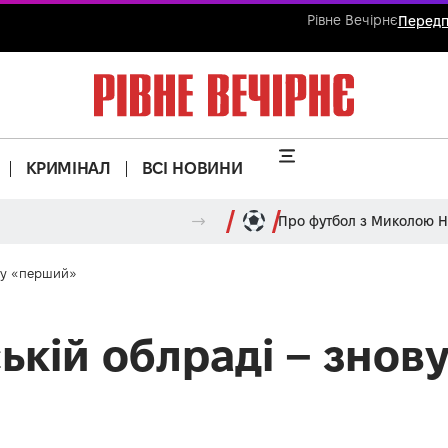
Рівне Вечірнє
Передп
КРИМІНАЛ
ВСІ НОВИНИ
Про футбол з Миколою 
ову «перший»
ській облраді – зно