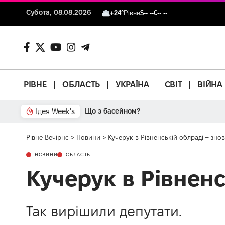
Субота, 08.08.2026
+24°
Рівне
$
--.--
€
--.--
РІВНЕ
ОБЛАСТЬ
УКРАЇНА
СВІТ
ВІЙНА
Ідея Week's
Що з басейном?
Рівне Вечірнє
>
Новини
>
Кучерук в Рівненській облраді – зн
НОВИНИ
ОБЛАСТЬ
Кучерук в Рівнен
Так вирішили депутати.