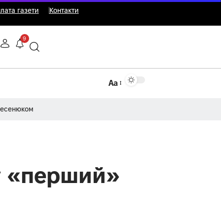
лата газети
Контакти
9
Аа
Несенюком
ву «перший»