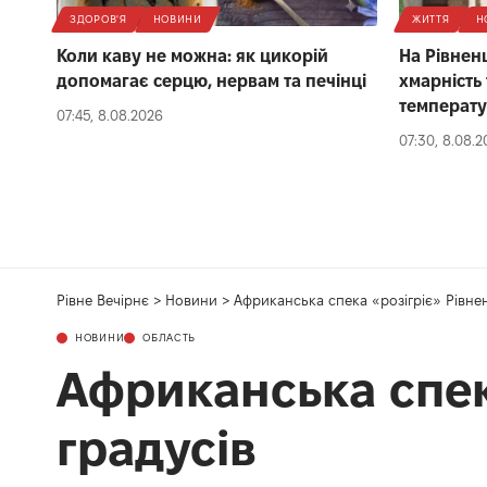
ЗДОРОВ'Я
НОВИНИ
ЖИТТЯ
Н
Коли каву не можна: як цикорій
На Рівнен
допомагає серцю, нервам та печінці
хмарність
температ
07:45, 8.08.2026
07:30, 8.08.
Рівне Вечірнє
>
Новини
>
Африканська спека «розігріє» Рівне
НОВИНИ
ОБЛАСТЬ
Африканська спек
градусів