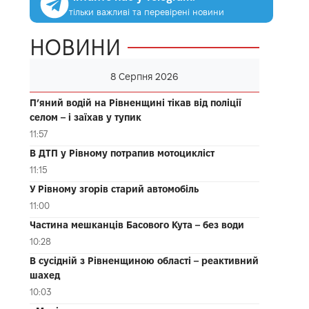
тільки важливі та перевірені новини
НОВИНИ
8 Серпня 2026
П’яний водій на Рівненщині тікав від поліції
селом – і заїхав у тупик
11:57
В ДТП у Рівному потрапив мотоцикліст
11:15
У Рівному згорів старий автомобіль
11:00
Частина мешканців Басового Кута – без води
10:28
В сусідній з Рівненщиною області – реактивний
шахед
10:03