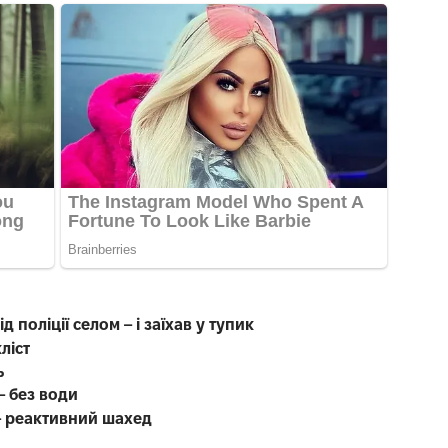
д поліції селом – і заїхав у тупик
ліст
ь
– без води
 – реактивний шахед