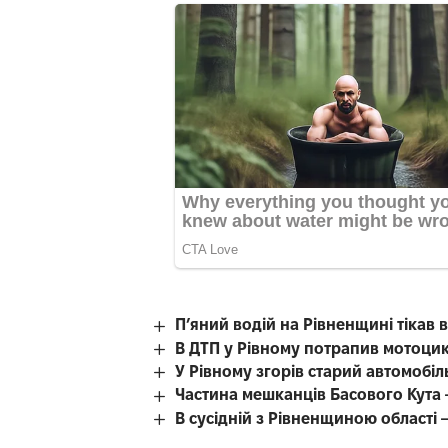
П’яний водій на Рівненщині тікав ві
В ДТП у Рівному потрапив мотоцик
У Рівному згорів старий автомобіл
Частина мешканців Басового Кута 
В сусідній з Рівненщиною області