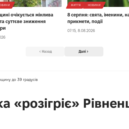
ОВИНИ
ЖИТТЯ
НОВИНИ
щині очікується мінлива
8 серпня: свята, іменини, 
 та суттєве зниження
прикмети, події
ури
07:15, 8.08.2026
2026
Назад
Далі
нщину до 39 градусів
а «розігріє» Рівнен