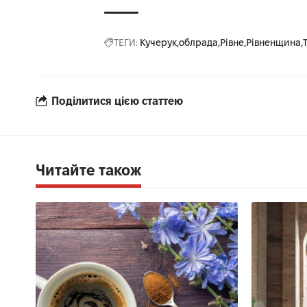
ТЕГИ:
Кучерук
облрада
Рівне
Рівненщина
Поділитися цією статтею
Читайте також