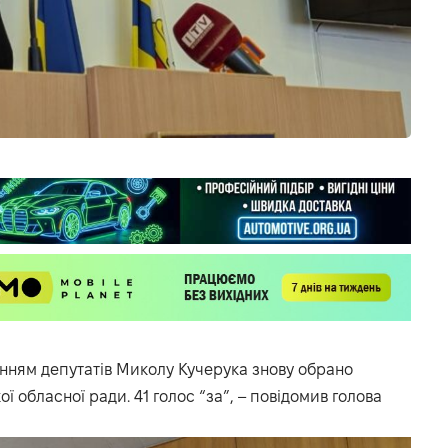
анням депутатів Миколу Кучерука знову обрано
 обласної ради. 41 голос “за”, – повідомив голова