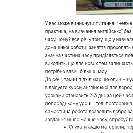
У вас може виникнути питання: “невже 
практика, на вивчення англійської без
часу. чому? вся річ у тому, що у навча
домашньої роботи, заняття проходять
значна частина часу приділяється пов
виходить, що для нових тем залишаєтьс
потрібно вдвічі більше часу.
До речі, такий підхід має ще один мінус
відвідуєте курси англійської для доро
уроками становить 2-3 дні. за цей час
попередньому уроці. і тоді повторення
самостійна робота дозволить добре з
завдання йшло менше часу, спробуйте
Слухати аудіо матеріали, п