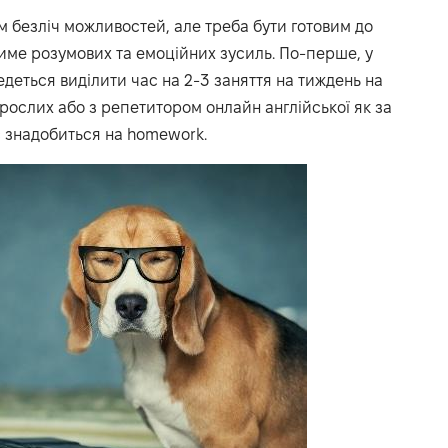
м безліч можливостей, але треба бути готовим до
име розумових та емоційних зусиль. По-перше, у
ведеться виділити час на 2-3 заняття на тиждень на
орослих або з репетитором онлайн англійської як
за
ас знадобиться на homework.