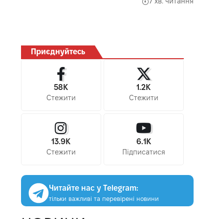
7 хв. читання
Приєднуйтесь
58K
1.2K
Стежити
Стежити
13.9K
6.1K
Стежити
Підписатися
Читайте нас у Telegram:
тільки важливі та перевірені новини