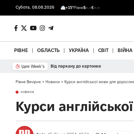
Субота, 08.08.2026
+15°
Рівне
$
--.--
€
--.--
РІВНЕ
ОБЛАСТЬ
УКРАЇНА
СВІТ
ВІЙНА
Ідея Week's
Від паркану до картонки
Рівне Вечірнє
>
Новини
>
Курси англійської мови для доросли
НОВИНИ
Курси англійсько