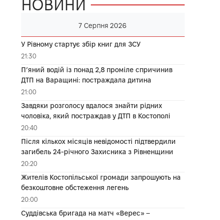
НОВИНИ
7 Серпня 2026
У Рівному стартує збір книг для ЗСУ
21:30
П’яний водій із понад 2,8 проміле спричинив
ДТП на Варащині: постраждала дитина
21:00
Завдяки розголосу вдалося знайти рідних
чоловіка, який постраждав у ДТП в Костополі
20:40
Після кількох місяців невідомості підтвердили
загибель 24-річного Захисника з Рівненщини
20:20
Жителів Костопільської громади запрошують на
безкоштовне обстеження легень
20:00
Суддівська бригада на матч «Верес» –