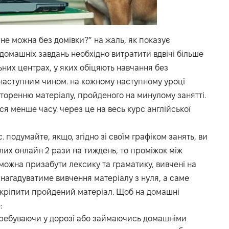
не можна без домівки?” на жаль, як показує
 домашніх завдань необхідно витратити вдвічі більше
льних центрах, у яких обіцяють навчання без
 наступним чином. на кожному наступному уроці
торенню матеріалу, пройденого на минулому занятті.
я менше часу. через це на весь курс англійської
. подумайте, якщо, згідно зі своїм графіком занять, ви
слих онлайн 2 рази на тиждень, то проміжок між
 можна призабути лексику та граматику, вивчені на
 нагадуватиме вивчення матеріалу з нуля, а саме
акріпити пройдений матеріал. Щоб на домашні
:
еребуваючи у дорозі або займаючись домашніми