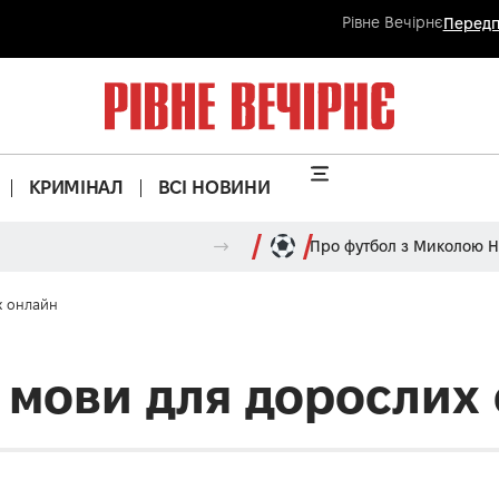
Рівне Вечірнє
Передп
КРИМІНАЛ
ВСІ НОВИНИ
Про футбол з Миколою 
х онлайн
ї мови для дорослих