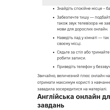
Знайдіть спокійне місце – б
Забезпечте тишу — подбайте
також звук телевізора не за
мови для дорослих онлайн.
Наведіть лад у кімнаті — так
своєму місці.
Сядьте за стіл або тримайте
робити записи.
Приведіть телефон у беззвуч
Звичайно, величезний плюс онлайн нав
отримати максимум користі з навчання
завадила зосередитися на матеріалі.
Англійська онлайн д
завдань