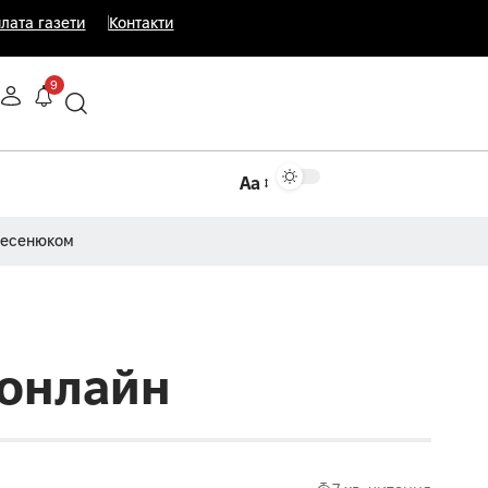
лата газети
Контакти
9
Аа
Несенюком
 онлайн