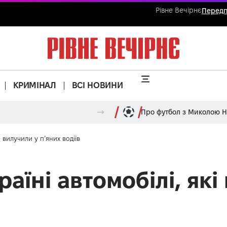
Рівне Вечірнє
Передп
КРИМІНАЛ
ВСІ НОВИНИ
Про футбол з Миколою 
і вилучили у п’яних водіїв
раїні автомобілі, які