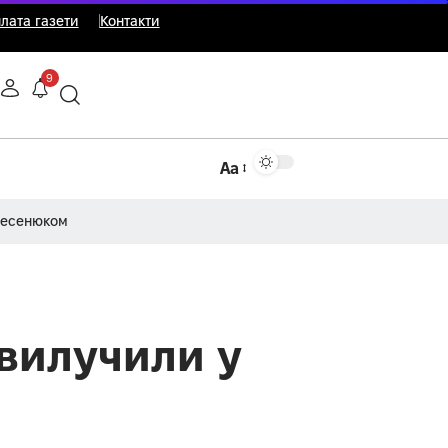
лата газети
Контакти
9
Аа
Несенюком
 вилучили у