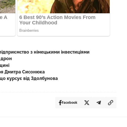
підприємство з німецькими інвестиціями
 дрон
щині
каря Дмитра Сисонюка
що курсує від Здолбунова
Facebook