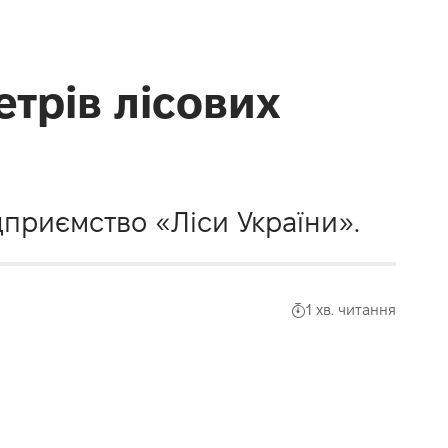
етрів лісових
дприємство «Ліси України».
1 хв. читання