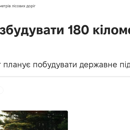
метрів лісових доріг
 збудувати 180 кілом
іг планує побудувати державне пі