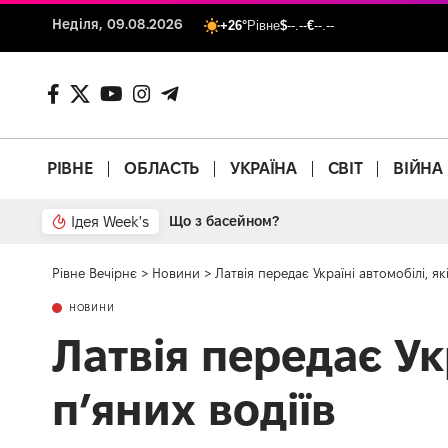
Неділя, 09.08.2026
+26°
Рівне
$
--.--
€
--.--
РІВНЕ
ОБЛАСТЬ
УКРАЇНА
СВІТ
ВІЙНА
Ідея Week's
Що з басейном?
Рівне Вечірнє
>
Новини
>
Латвія передає Україні автомобілі, як
НОВИНИ
Латвія передає Ук
п’яних водіїв