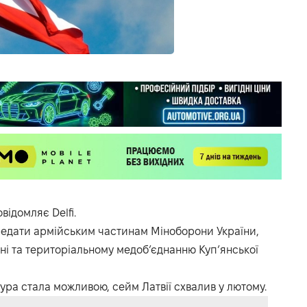
повідомляє
Delfi
.
едати армійським частинам Міноборони України,
арні та територіальному медоб’єднанню Куп’янської
дура стала можливою, сейм Латвії схвалив у лютому.