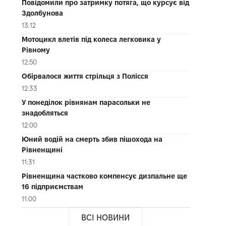
Повідомили про затримку потяга, що курсує від
Здолбунова
13:12
Мотоцикл влетів під колеса легковика у
Рівному
12:50
Обірвалося життя стрільця з Полісся
12:33
У понеділок рівнянам парасольки не
знадобляться
12:00
Юний водій на смерть збив пішохода на
Рівненщині
11:31
Рівненщина частково компенсує дизпальне ще
16 підприємствам
11:00
ВСІ НОВИНИ