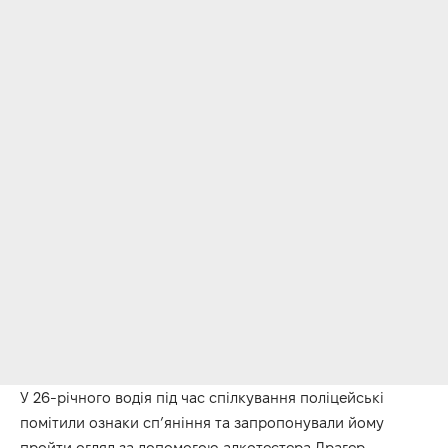
У 26-річного водія під час спілкування поліцейські
помітили ознаки сп’яніння та запропонували йому
пройти огляд за допомогою алкотестера Драгер,