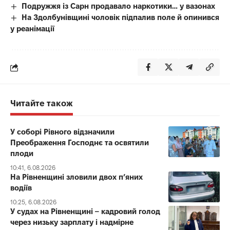
Подружжя із Сарн продавало наркотики… у вазонах
На Здолбунівщині чоловік підпалив поле й опинився
у реанімації
Читайте також
У соборі Рівного відзначили
Преображення Господнє та освятили
плоди
10:41, 6.08.2026
На Рівненщині зловили двох п’яних
водіїв
10:25, 6.08.2026
У судах на Рівненщині – кадровий голод
через низьку зарплату і надмірне