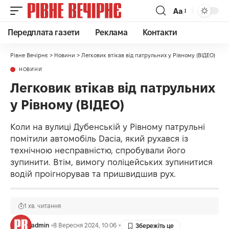
Аа
Передплата газети
Реклама
Контакти
Рівне Вечірнє
>
Новини
>
Легковик втікав від патрульних у Рівному (ВІДЕО)
НОВИНИ
Легковик втікав від патрульних
у Рівному (ВІДЕО)
Коли на вулиці Дубенській у Рівному патрульні
помітили автомобіль Dacia, який рухався із
технічною несправністю, спробували його
зупинити. Втім, вимогу поліцейських зупинитися
водій проігнорував та пришвидшив рух.
1 хв. читання
admin
8 Вересня 2024, 10:06