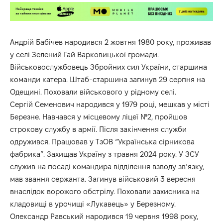
Андрій Бабічев народився 2 жовтня 1980 року, проживав
у селі Зелений Гай Варковицької громади.
Військовослужбовець Збройних сил України, старшина
команди катера. Штаб-старшина загинув 29 серпня на
Одещині. Поховали військового у рідному селі.
Сергій Семенович народився у 1979 році, мешкав у місті
Березне. Навчався у місцевому ліцеї №2, пройшов
строкову службу в армії. Після закінчення служби
одружився. Працював у ТзОВ “Українська сірникова
фабрика”. Захищав Україну з травня 2024 року. У ЗСУ
служив на посаді командира відділення взводу зв’язку,
мав звання сержанта. Загинув військовий 3 вересня
внаслідок ворожого обстрілу. Поховали захисника на
кладовищі в урочищі «Лукавець» у Березному.
Олександр Равський народився 19 червня 1998 року,