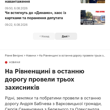
навантаження
09:50, 6.08.2026
Чи встигнуть до «Динамо», хаос із
картками та поранення депутата
09:22, 6.08.2026
Назад
Далі
Рівне Вечірнє
>
Новини
>
На Рівненщині в останню дорогу провели трьох захисників
НОВИНИ
На Рівненщині в останню
дорогу провели трьох
захисників
Рідні, земляки та побратими провели в останню
дорогу Андрія Бабічева з Варковицької громади,
Сергія Семеновича з Березного та Олександра