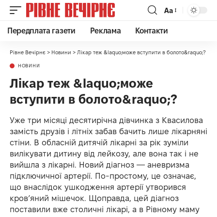
Аа
Передплата газети
Реклама
Контакти
Рівне Вечірнє
>
Новини
>
Лікар теж &laquo;може вступити в болото&raquo;?
НОВИНИ
Лікар теж &laquo;може
вступити в болото&raquo;?
Уже три місяці десятирічна дівчинка з Квасилова
замість друзів і літніх забав бачить лише лікарняні
стіни. В обласній дитячій лікарні за рік зуміли
вилікувати дитину від лейкозу, але вона так і не
вийшла з лікарні. Новий діагноз — аневризма
підключичної артерії. По-простому, це означає,
що внаслідок ушкодження артерії утворився
кров’яний мішечок. Щоправда, цей діагноз
поставили вже столичні лікарі, а в Рівному маму