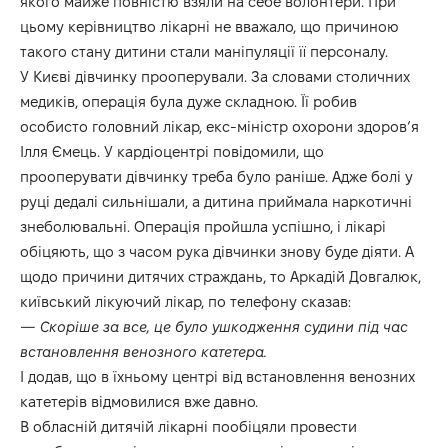
якого майже повністю взяли на себе волонтери. При
цьому керівництво лікарні не вважало, що причиною
такого стану дитини стали маніпуляції її персоналу.
У Києві дівчинку прооперували. За словами столичних
медиків, операція була дуже складною. Її робив
особисто головний лікар, екс-міністр охорони здоров’я
Ілля Ємець. У кардіоцентрі повідомили, що
прооперувати дівчинку треба було раніше. Адже болі у
руці дедалі сильнішали, а дитина приймала наркотичні
знеболювальні. Операція пройшла успішно, і лікарі
обіцяють, що з часом рука дівчинки знову буде діяти. А
щодо причини дитячих страждань, то Аркадій Довгалюк,
київський лікуючий лікар, по телефону сказав:
— Скоріше за все, це було ушкодження судини під час
встановлення венозного катетера.
І додав, що в їхньому центрі від встановлення венозних
катетерів відмовилися вже давно.
В обласній дитячій лікарні пообіцяли провести