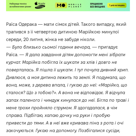
Раїса Одерака — мати сімох дітей. Такого випадку, який
трапився з її четвертою дитиною Марійкою минулої
середи, 20 липня, жінка не забуде ніколи.
— Було близько сьомої години вечора,
— пригадує
Раїса. —
Я дала завдання дітям допомогти мені зібрати
курчат. Марійка побігла їх шукати за хлів і довго не
поверталась. Я пішла її шукати. І тут почула дивний хрип.
Дивлюся, а моя дитина лежить та землі. Я подумала, що
вона, може, з дерева впала, і гукаю до неї: «Марійко, що
сталося? Що з тобою?». А вона не відповідає. Я відчула
запах паленого і чимдуж кинулася до неї. Бігла по траві і
мене трохи пройняло струмом. Я здогадалася, в чім
справа. Підбігаю, хапаю дочку на руки і пробую
привести до тями. А в неї вже кривава піна з рота і очі
закочуються. Гукаю на допомогу. Позбігалися сусіди,