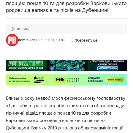
площею понад 10 га для розробки Варковицького
родовища вапняків та пісків на Дубенщині.
1 хв. читання
admin
28 Липня 2011, 10:10
Близько року знадобилося фермерському господарству
«Діл», аби з третьої спроби отримати від обласної ради
гірничий відвід площею понад 10 га для розробки
Варковицького родовища вапняків та пісків на
Дубенщині. Взимку 2010 р. голова облдержадміністрації