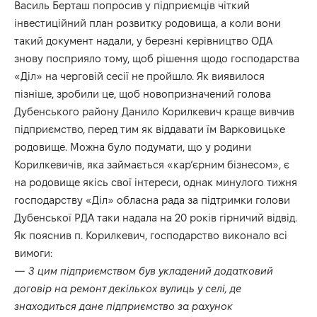
Василь Берташ попросив у підприємців чіткий
інвестиційний план розвитку родовища, а коли вони
такий документ надали, у березні керівництво ОДА
знову посприяло тому, щоб рішення щодо господарства
«Діл» на черговій сесії не пройшло. Як виявилося
пізніше, зробили це, щоб новопризначений голова
Дубенського району Данило Корилкевич краще вивчив
підприємство, перед тим як віддавати їм Варковицьке
родовище. Можна було подумати, що у родини
Корилкевичів, яка займається «кар’єрним бізнесом», є
на родовище якісь свої інтереси, однак минулого тижня
господарству «Діл» обласна рада за підтримки голови
Дубенської РДА таки надала на 20 років гірничий відвід.
Як пояснив п. Корилкевич, господарство виконало всі
вимоги:
— З цим підприємством був укладений додатковий
договір на ремонт декількох вулиць у селі, де
знаходиться дане підприємство за рахунок