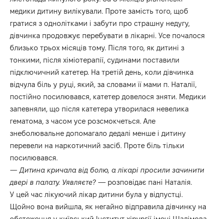
медики дитину вилікували. Проте замість того, щоб
гратися з однолітками і забути про страшну недугу,
дівчинка продовжує перебувати в лікарні. Усе почалося
близько трьох місяців тому. Після того, як дитині з
тонкими, після хіміотерапії, судинами поставили
підключичний катетер. На третій день, коли дівчинка
відчула біль у руці, який, за словами її мами п. Наталії,
постійно посилювався, катетер довелося зняти. Медики
запевняли, що після катетера утворилася невелика
гематома, з часом усе розсмокчеться. Але
знеболювальне допомагало дедалі менше і дитину
перевели на наркотичний засіб. Проте біль тільки
посилювався.
— Дитина кричала від болю, а лікарі просили зачинити
двері в палату. Уявляєте?
— розповідає пані Наталія.
У цей час лікуючий лікар дитини була у відпустці.
Щойно вона вийшла, як негайно відправила дівчинку на
обстеження у київський Інститут хірургії імені Шалімова.