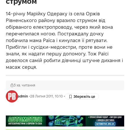
струмом
14-річну Марійку Одераку із села Оржів
Рівненського району вразило струмом від
обірваного електропроводу, через який вона
перечепилася ногою. Постраждалу дочку
побачила мама Раїса і кинулася її рятувати.
Прибігли і сусідки-медсестри, проте вони не
знали, як надати першу допомогу. Тож Раїсі
довелося самій робити дівчинці штучне дихання і
масаж серця.
3 хв. читання
admin
28 Липня 2011, 10:10