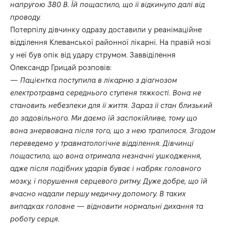
напругою 380 В. Їй пощастило, що її відкинуло далі від
проводу.
Потерпілу дівчинку одразу доставили у реанімаційне
відділення Клеванської районної лікарні. На правій нозі
у неї був опік від удару струмом. Заввіділення
Олександр Грицай розповів:
— Пацієнтка поступила в лікарню з діагнозом
електротравма середнього ступеня тяжкості. Вона не
становить небезпеки для її життя. Зараз її стан близький
до задовільного. Ми даємо їй заспокійливе, тому що
вона знервована після того, що з нею трапилося. Згодом
переведемо у травматологічне відділення. Дівчинці
пощастило, що вона отримала незначні ушкодження,
адже після подібних ударів буває і набряк головного
мозку, і порушення серцевого ритму. Дуже добре, що їй
вчасно надали першу медичну допомогу. В таких
випадках головне — відновити нормальні дихання та
роботу серця.