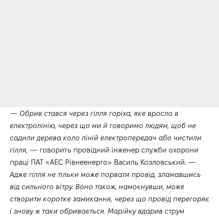
— Обрив стався через гілля горіха, яке вросло в
електролінію, через що ми й говоримо людям, щоб не
садили дерева коло ліній електропередач або чистили
гілля,
— говорить провідний інженер служби охорони
праці ПАТ «АЕС Рівнеенерго» Василь Козловський.
—
Адже гілля не тільки може порвати провід, зламавшись
від сильного вітру. Воно також, намокнувши, може
створити коротке замикання, через що провід перегоряє
і знову ж таки обривається. Марійку вдарив струм