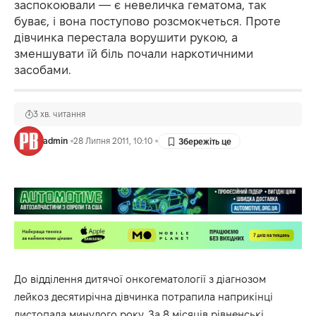
заспокоювали — є невеличка гематома, так
буває, і вона поступово розсмокчеться. Проте
дівчинка перестала ворушити рукою, а
зменшувати їй біль почали наркотичними
засобами.
3 хв. читання
admin
28 Липня 2011, 10:10
До відділення дитячої онкогематології з діагнозом
лейкоз десятирічна дівчинка потрапила наприкінці
листопада минулого року. За 8 місяців рівненські