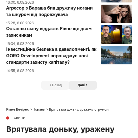
16:00, 6.08.2026
Агресор з Вараша бив дружину ногами
та шнуром від подовжувача
15:28, 6.08.2026
Останню шану віддасть Рівне ще двом
захисникам
15:04, 6.08.2026
Інвестиційна безпека в девелопменті: як
GORO Development впроваджує нові
стандарти захисту капіталу?
14:35, 6.08.2026
Назад
Далі
Рівне Вечірнє
>
Новини
>
Врятувала доньку, уражену струмом
НОВИНИ
Врятувала доньку, уражену