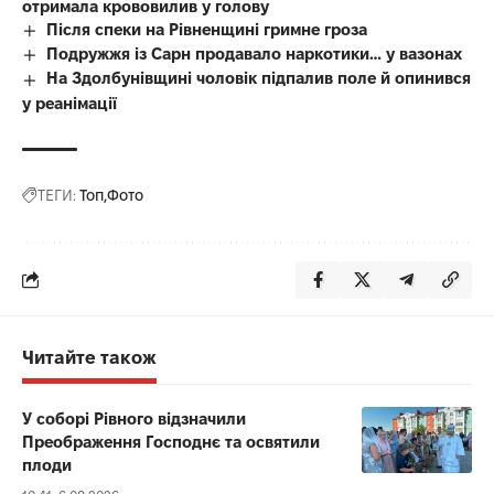
отримала крововилив у голову
Після спеки на Рівненщині гримне гроза
Подружжя із Сарн продавало наркотики… у вазонах
На Здолбунівщині чоловік підпалив поле й опинився
у реанімації
ТЕГИ:
Топ
Фото
Читайте також
У соборі Рівного відзначили
Преображення Господнє та освятили
плоди