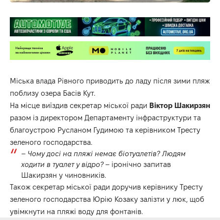
Міська влада Рівного приводить до ладу після зими пляж
поблизу озера Басів Кут.
На місце виїздив секретар міської ради
Віктор Шакирзян
разом із директором Департаменту інфраструктури та
благоустрою Русланом Гудимою та керівником Тресту
зеленого господарства.
–
Чому досі на пляжі немає біотуалетів? Людям
ходити в туалет у відро?
– іронічно запитав
Шакирзян у чиновників.
Також секретар міської ради доручив керівнику Тресту
зеленого господарства Юрію Козаку залізти у люк, щоб
увімкнути на пляжі воду для фонтанів.