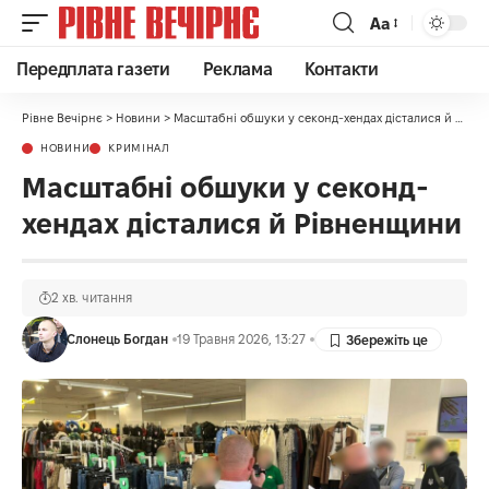
Аа
Передплата газети
Реклама
Контакти
Рівне Вечірнє
>
Новини
>
Масштабні обшуки у секонд-хендах дісталися й Рівненщини
НОВИНИ
КРИМІНАЛ
Масштабні обшуки у секонд-
хендах дісталися й Рівненщини
2 хв. читання
Слонець Богдан
19 Травня 2026, 13:27