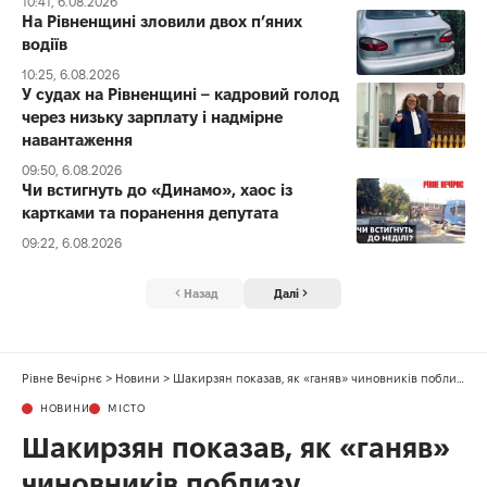
10:41, 6.08.2026
На Рівненщині зловили двох п’яних
водіїв
10:25, 6.08.2026
У судах на Рівненщині – кадровий голод
через низьку зарплату і надмірне
навантаження
09:50, 6.08.2026
Чи встигнуть до «Динамо», хаос із
картками та поранення депутата
09:22, 6.08.2026
Назад
Далі
Рівне Вечірнє
>
Новини
>
Шакирзян показав, як «ганяв» чиновників поблизу Басівкутського озера
НОВИНИ
МІСТО
Шакирзян показав, як «ганяв»
чиновників поблизу