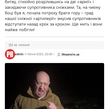
битву, стихійно розділившись на дві «армії» і
закидаючи супротивника сніжками. Та, на чиєму
боці був я, почала потроху брати гору – град
нашої сніжної «артилерії» змусив супротивників
відступати назад крок за кроком. Ще мить і вони
майже побігли!
2 хв. читання
admin
1 Липня 2023, 20:00