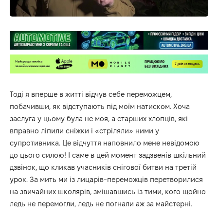
Тоді я вперше в житті відчув себе переможцем,
побачивши, як відступають під моїм натиском. Хоча
заслуга у цьому була не моя, а старших хлопців, які
вправно ліпили сніжки і «стріляли» ними у
супротивника. Це відчуття наповнило мене невідомою
до цього силою! І саме в цей момент задзвенів шкільний
дзвінок, що кликав учасників снігової битви на третій
урок. За мить ми із лицарів-переможців перетворилися
на звичайних школярів, змішавшись із тими, кого щойно
ледь не перемогли, ледь не погнали аж за майстерні.