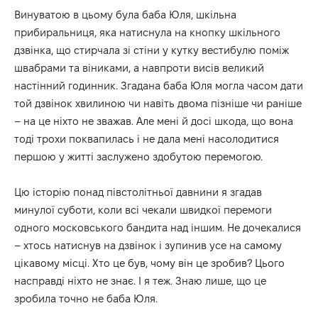
Винуватою в цьому була баба Юля, шкільна
прибиральниця, яка натиснула на кнопку шкільного
дзвінка, що стирчала зі стіни у кутку вестибулю поміж
швабрами та віниками, а навпроти висів великий
настінний годинник. Згадана баба Юля могла часом дати
той дзвінок хвилиною чи навіть двома пізніше чи раніше
– на це ніхто не зважав. Але мені й досі шкода, що вона
тоді трохи поквапилась і не дала мені насолодитися
першою у житті заслужено здобутою перемогою.
Цю історію понад півстолітньої давнини я згадав
минулої суботи, коли всі чекали швидкої перемоги
одного московського бандита над іншим. Не дочекалися
– хтось натиснув на дзвінок і зупинив усе на самому
цікавому місці. Хто це був, чому він це зробив? Цього
насправді ніхто не знає. І я теж. Знаю лише, що це
зробила точно не баба Юля.