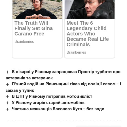
В лікарні у Рівному запрацював Простір турботи про
ветеранів та ветеранок
П’яний водій на Рівненщині тікав від поліції селом – і
заїхав у тупик
В ДТП у Рівному потрапив мотоцикліст
У Рівному згорів старий автомобіль
Частина мешканців Басового Кута – без води