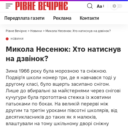
Аа
Передплата газети
Реклама
Контакти
Рівне Вечірнє
>
Новини
>
Микола Несенюк: Хто натиснув на дзвінок?
НОВИНИ
Микола Несенюк: Хто натиснув
на дзвінок?
Зима 1966 року була морозною та сніжною.
Подвір’я школи номер три, де я навчався тоді у
другому класі, було вщерть засипано снігом.
Лише до вбиральні за майстернями через снігові
кучугури була протоптана стежка із жовтими
патьоками по боках. На великій перерві між
другим та третім уроками півсотні школярів, від
десятикласників до таких як я малюків,
влаштували на тому шкільному дворі сніжну