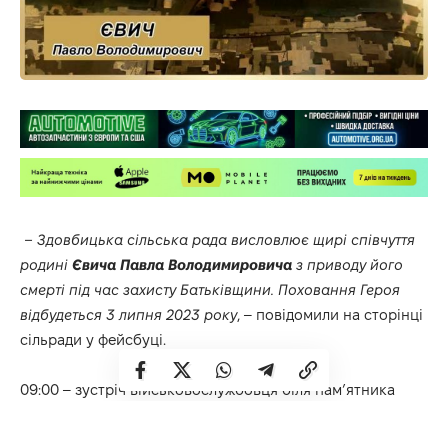
–
Здовбицька сільська рада
висловлює щирі співчуття
родині
Євича Павла Володимировича
з приводу його
смерті під час захисту Батьківщини. Поховання Героя
відбудеться 3 липня 2023 року
, – повідомили на сторінці
сільради у фейсбуці.
09:00 – зустріч військовослужбовця біля пам’ятника
Б.Хмельницького у с. Гільча Перша