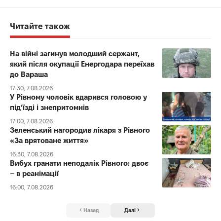
Читайте також
На війні загинув молодший сержант,
який після окупації Енергодара переїхав
до Вараша
17:30, 7.08.2026
У Рівному чоловік вдарився головою у
під’їзді і знепритомнів
17:00, 7.08.2026
Зеленський нагородив лікаря з Рівного
«За врятоване життя»
16:30, 7.08.2026
Вибух гранати неподалік Рівного: двоє
– в реанімації
16:00, 7.08.2026
Назад
Далі