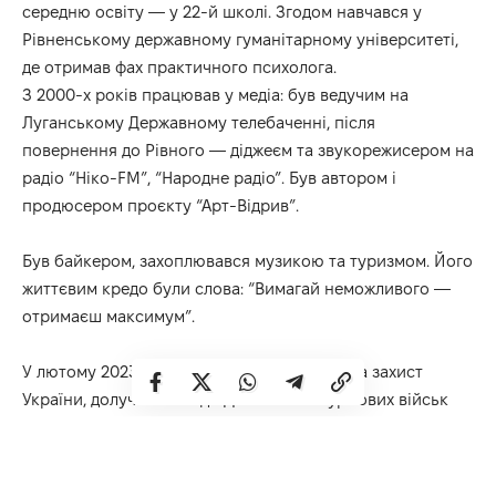
середню освіту — у 22-й школі. Згодом навчався у
Рівненському державному гуманітарному університеті,
де отримав фах практичного психолога.
З 2000-х років працював у медіа: був ведучим на
Луганському Державному телебаченні, після
повернення до Рівного — діджеєм та звукорежисером на
радіо “Ніко-FM”, “Народне радіо”. Був автором і
продюсером проєкту “Арт-Відрив”.
Був байкером, захоплювався музикою та туризмом. Його
життєвим кредо були слова: “Вимагай неможливого —
отримаєш максимум”.
У лютому 2023 року Віталій свідомо став на захист
України, долучившись до Десантно-штурмових військ
Збройних Сил України. Навчався бойовій медицині у
Європі за стандартами НАТО, отримав відповідні навички
та сертифікації. Був практикуючим інструктором з