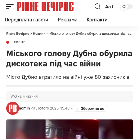
Аа
Передплата газети
Реклама
Контакти
Рівне Вечірнє
>
Новини
>
Міського голову Дубна обурила дискотека під час війни
НОВИНИ
Міського голову Дубна обурила
дискотека під час війни
Місто Дубно втратило на війні уже 80 захисників.
0 хв. читання
admin
11 Лютого 2025, 15:48