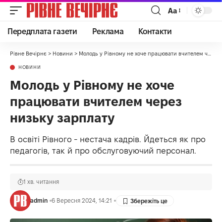
Аа
Передплата газети
Реклама
Контакти
Рівне Вечірнє
>
Новини
>
Молодь у Рівному не хоче працювати вчителем через низьку зарплату
НОВИНИ
Молодь у Рівному не хоче
працювати вчителем через
низьку зарплату
В освіті Рівного - нестача кадрів. Йдеться як про
педагогів, так й про обслуговуючий персонал.
1 хв. читання
admin
6 Вересня 2024, 14:21