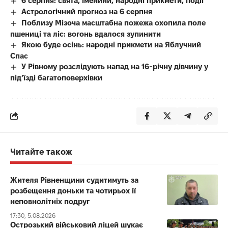
6 серпня: свята, іменини, народні прикмети, події
Астрологічний прогноз на 6 серпня
Поблизу Мізоча масштабна пожежа охопила поле
пшениці та ліс: вогонь вдалося зупинити
Якою буде осінь: народні прикмети на Яблучний
Спас
У Рівному розслідують напад на 16-річну дівчину у
під’їзді багатоповерхівки
Читайте також
Жителя Рівненщини судитимуть за
розбещення доньки та чотирьох її
неповнолітніх подруг
17:30, 5.08.2026
Острозький військовий ліцей шукає