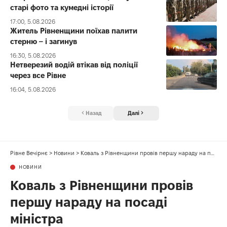
старі фото та кумедні історії
17:00, 5.08.2026
Житель Рівненщини поїхав палити
стерню – і загинув
16:30, 5.08.2026
Нетверезий водій втікав від поліції
через все Рівне
16:04, 5.08.2026
Назад
Далі
Рівне Вечірнє
>
Новини
>
Коваль з Рівненщини провів першу нараду на посаді міністра
НОВИНИ
Коваль з Рівненщини провів
першу нараду на посаді
міністра