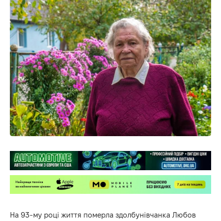
На 93-му році життя померла здолбунівчанка Любов