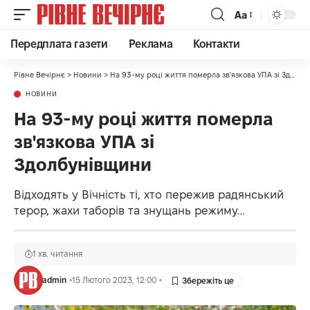
Аа
Передплата газети
Реклама
Контакти
Рівне Вечірнє
>
Новини
>
На 93-му році життя померла зв'язкова УПА зі Здолбунівщини
НОВИНИ
На 93-му році життя померла
зв'язкова УПА зі
Здолбунівщини
Відходять у Вічність ті, хто пережив радянський
терор, жахи таборів та знущань режиму…
1 хв. читання
admin
15 Лютого 2023, 12:00