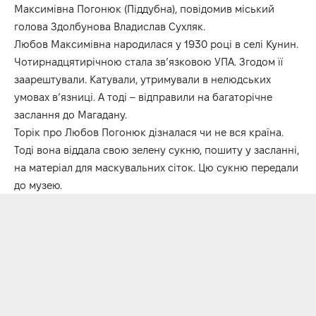
Максимівна Погонюк (Піддубна), повідомив міський
голова Здолбунова Владислав Сухляк.
Любов Максимівна народилася у 1930 році в селі Кунин.
Чотирнадцятирічною стала зв’язковою УПА. Згодом її
заарештували. Катували, утримували в нелюдських
умовах в’язниці. А тоді – відправили на багаторічне
заслання до Магадану.
Торік про Любов Погонюк дізналася чи не вся країна.
Тоді вона віддала свою зелену сукню, пошиту у засланні,
на матеріал для маскувальних сіток. Цю сукню передали
до музею.