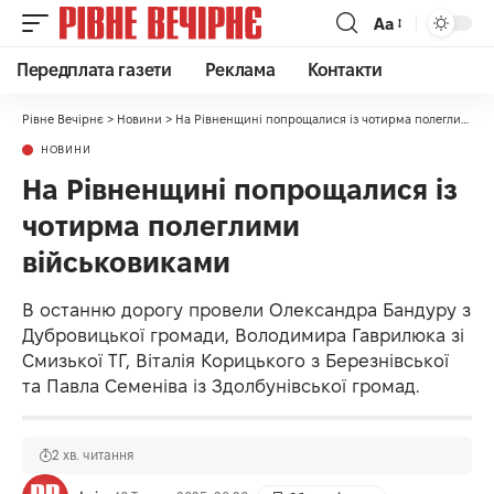
Аа
Передплата газети
Реклама
Контакти
Рівне Вечірнє
>
Новини
>
На Рівненщині попрощалися із чотирма полеглими військовиками
НОВИНИ
На Рівненщині попрощалися із
чотирма полеглими
військовиками
В останню дорогу провели Олександра Бандуру з
Дубровицької громади, Володимира Гаврилюка зі
Смизької ТГ, Віталія Корицького з Березнівської
та Павла Семеніва із Здолбунівської громад.
2 хв. читання