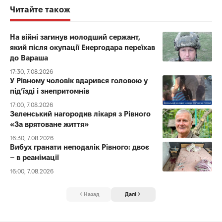
Читайте також
На війні загинув молодший сержант,
який після окупації Енергодара переїхав
до Вараша
17:30, 7.08.2026
У Рівному чоловік вдарився головою у
під’їзді і знепритомнів
17:00, 7.08.2026
Зеленський нагородив лікаря з Рівного
«За врятоване життя»
16:30, 7.08.2026
Вибух гранати неподалік Рівного: двоє
– в реанімації
16:00, 7.08.2026
Назад
Далі