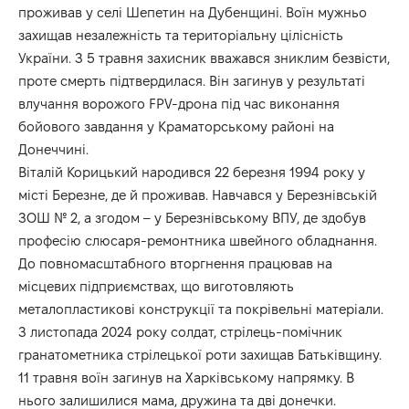
проживав у селі Шепетин на Дубенщині. Воїн мужньо
захищав незалежність та територіальну цілісність
України. З 5 травня захисник вважався зниклим безвісти,
проте смерть підтвердилася. Він загинув у результаті
влучання ворожого FPV-дрона під час виконання
бойового завдання у Краматорському районі на
Донеччині.
Віталій Корицький народився 22 березня 1994 року у
місті Березне, де й проживав. Навчався у Березнівській
ЗОШ № 2, а згодом – у Березнівському ВПУ, де здобув
професію слюсаря-ремонтника швейного обладнання.
До повномасштабного вторгнення працював на
місцевих підприємствах, що виготовляють
металопластикові конструкції та покрівельні матеріали.
З листопада 2024 року солдат, стрілець-помічник
гранатометника стрілецької роти захищав Батьківщину.
11 травня воїн загинув на Харківському напрямку. В
нього залишилися мама, дружина та дві донечки.