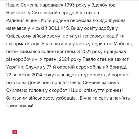
Павло Семенів народився 1993 року у Здолбунові.
Навчався у Ситнівській середній школі на
Радивилівщині. Коли родина переїхала до Здолбунова,
навчався у міській ЗОШ № 5. Вищу освіту здобув у
Київському військовому інституті телекомунікацій та
інформатизації. Брав активну участь у подіях на Майдані,
потім займався волонтерством. З 2021 року працював
різноробочим. У травні 2024 року Павло став на захист
України. Служив у 77-й окремій аеромобільній бригаді.
22 вересня 2024 року внаслідок штурмових дій ворожої
піхоти на Донеччині солдат Павло Семенів загинув.
Схиляємо голови у скорботі! Щирі співчуття рідним і
близьким військовослужбовців… Вічна та світла пам’ять
захисникам!