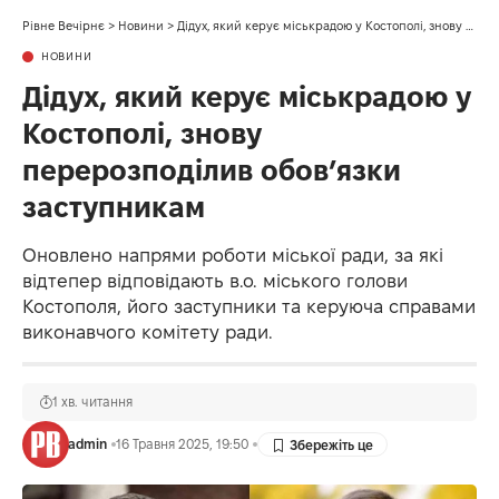
Рівне Вечірнє
>
Новини
>
Дідух, який керує міськрадою у Костополі, знову перерозподілив обов’язки заступникам
НОВИНИ
Дідух, який керує міськрадою у
Костополі, знову
перерозподілив обов’язки
заступникам
Оновлено напрями роботи міської ради, за які
відтепер відповідають в.о. міського голови
Костополя, його заступники та керуюча справами
виконавчого комітету ради.
1 хв. читання
admin
16 Травня 2025, 19:50