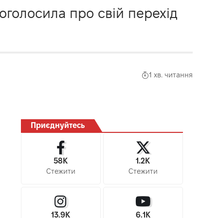
оголосила про свій перехід
1 хв. читання
Приєднуйтесь
58K
1.2K
Стежити
Стежити
13.9K
6.1K