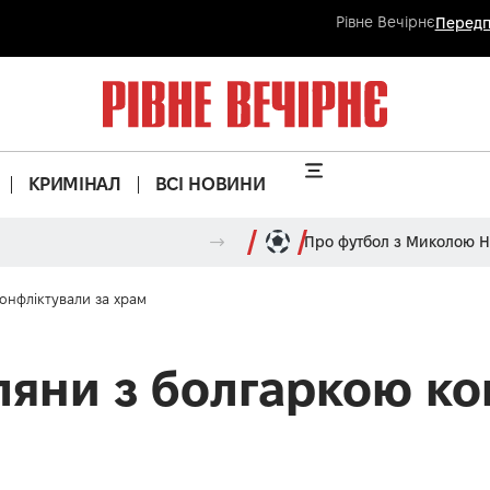
Рівне Вечірнє
Передп
КРИМІНАЛ
ВСІ НОВИНИ
Про футбол з Миколою 
онфліктували за храм
ляни з болгаркою ко