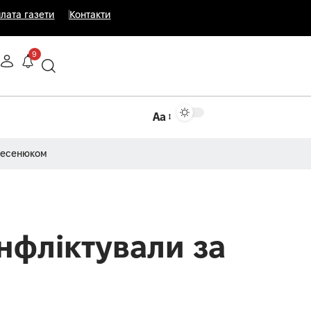
лата газети
Контакти
9
Аа
Несенюком
нфліктували за