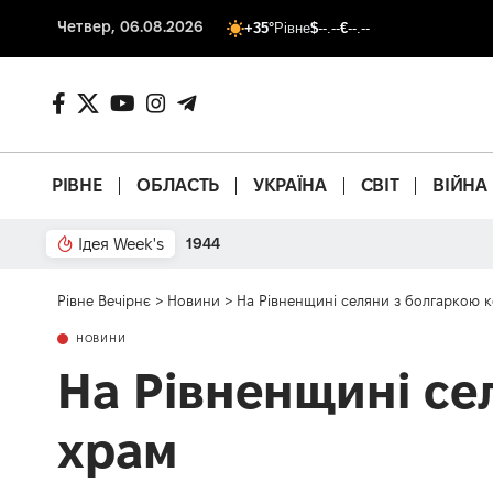
Четвер, 06.08.2026
+35°
Рівне
$
--.--
€
--.--
РІВНЕ
ОБЛАСТЬ
УКРАЇНА
СВІТ
ВІЙНА
Ідея Week's
1944
Рівне Вечірнє
>
Новини
>
На Рівненщині селяни з болгаркою к
НОВИНИ
На Рівненщині се
храм