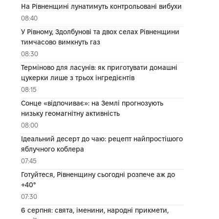
На Рівненщині лунатимуть контрольовані вибухи
08:40
У Рівному, Здолбунові та двох селах Рівненщини
тимчасово вимкнуть газ
08:30
Терміново для ласунів: як приготувати домашні
цукерки лише з трьох інгредієнтів
08:15
Сонце «відпочиває»: на Землі прогнозують
низьку геомагнітну активність
08:00
Ідеальний десерт до чаю: рецепт найпростішого
яблучного коблера
07:45
Готуйтеся, Рівненщину сьогодні розпече аж до
+40°
07:30
6 серпня: свята, іменини, народні прикмети,