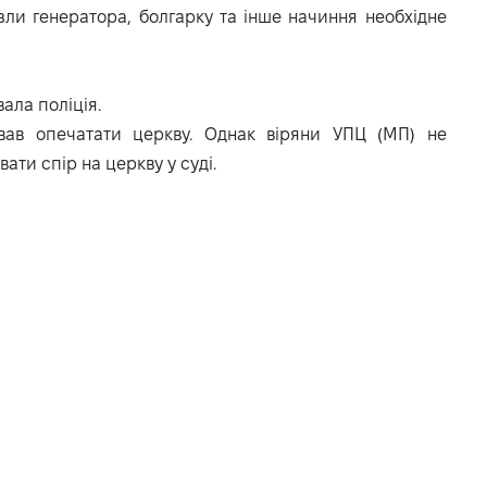
ли генератора, болгарку та інше начиння необхідне
ала поліція.
вав опечатати церкву. Однак віряни УПЦ (МП) не
ати спір на церкву у суді.