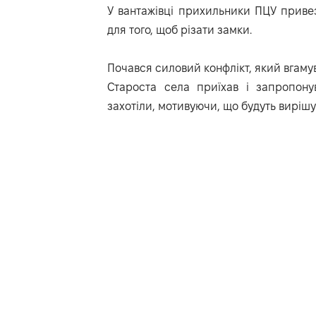
У вантажівці прихильники ПЦУ привез
для того, щоб різати замки.
Почався силовий конфлікт, який вгамув
Староста села приїхав і запропону
захотіли, мотивуючи, що будуть вирішув