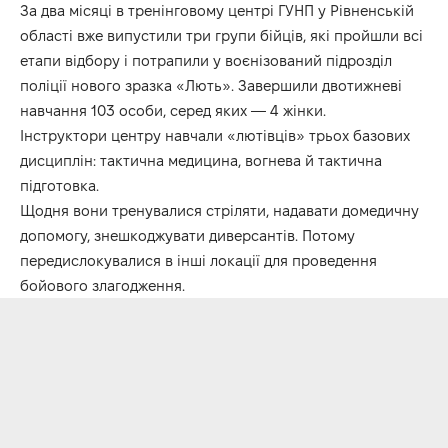
За два місяці в тренінговому центрі ГУНП у Рівненській
області вже випустили три групи бійців, які пройшли всі
етапи відбору і потрапили у воєнізований підрозділ
поліції нового зразка «Лють». Завершили двотижневі
навчання 103 особи, серед яких — 4 жінки.
Інструктори центру навчали «лютівців» трьох базових
дисциплін: тактична медицина, вогнева й тактична
підготовка.
Щодня вони тренувалися стріляти, надавати домедичну
допомогу, знешкоджувати диверсантів. Потому
передислокувалися в інші локації для проведення
бойового злагодження.