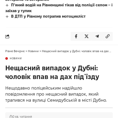
П’яний водій на Рівненщині тікав від поліції селом – і
заїхав у тупик
В ДТП у Рівному потрапив мотоцикліст
Рівне Вечірнє
>
Новини
>
Нещасний випадок у Дубні: чоловік впав на дах під`їзду
НОВИНИ
Нещасний випадок у Дубні:
чоловік впав на дах під`їзду
Нещодавно поліцейським надійшло
повідомлення про нещасний випадок, який
трапився на вулиці Семидубській в місті Дубно.
0 хв. читання