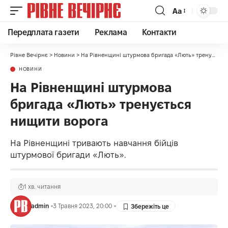
Аа
Передплата газети
Реклама
Контакти
Рівне Вечірнє
>
Новини
>
На Рівненщині штурмова бригада «Лють» тренується нищити ворога
НОВИНИ
На Рівненщині штурмова
бригада «Лють» тренується
нищити ворога
На Рівненщині тривають навчання бійців
штурмової бригади «Лють».
1 хв. читання
admin
3 Травня 2023, 20:00