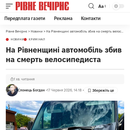
Аа
Передплата газети
Реклама
Контакти
Рівне Вечірнє
>
Новини
>
На Рівненщині автомобіль збив на смерть велосипедиста
НОВИНИ
КРИМІНАЛ
На Рівненщині автомобіль збив
на смерть велосипедиста
1 хв. читання
Слонець Богдан
17 Червня 2026, 14:18