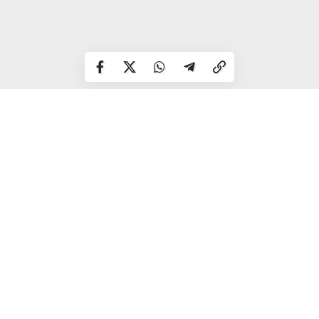
Найбільша пропозиція – 190 тисяч гривень в місяць.
Наразі триває процес оголошення переможця. Тоді й
стане відомо, хто запропонував найкращу пропозицію.
Читайте також по темі:
Рівненська депутатка назвала
закриття книгарні «Слово» зневагою до інтелігенції
Арештували майно «Рівнекниги»