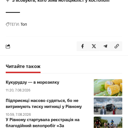
З’ясовують, кого збив мотоцикліст у Костополі
ТЕГИ:
Топ
Читайте також
Кукурудзу — в морозилку
11:20, 7.08.2026
Підприємці масово судяться, бо не
витримують тиску митниці у Рівному
10:59, 7.08.2026
У Рівному стартувала реєстрація на
благодійний велопробіг «За