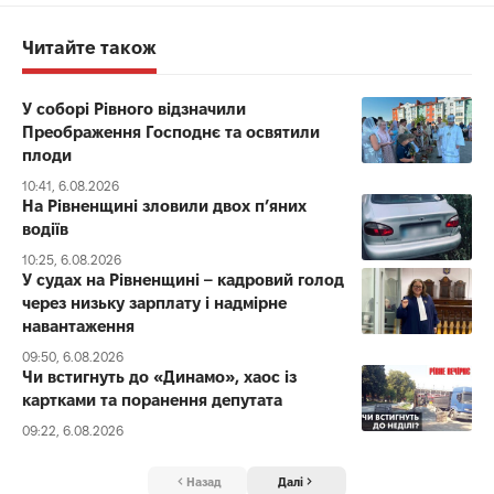
Читайте також
У соборі Рівного відзначили
Преображення Господнє та освятили
плоди
10:41, 6.08.2026
На Рівненщині зловили двох п’яних
водіїв
10:25, 6.08.2026
У судах на Рівненщині – кадровий голод
через низьку зарплату і надмірне
навантаження
09:50, 6.08.2026
Чи встигнуть до «Динамо», хаос із
картками та поранення депутата
09:22, 6.08.2026
Назад
Далі