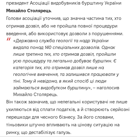
президент Асоціації видобувників бурштину України
Михайло Столярець
.
Голови асоціації уточнив, що значна частина тих, хто
отримав дозвіл, або не пройшла повної процедури
введення, або використовує дозволи з порушеннями.
«
Державна служба геології та надр України
видала понад 140 спеціальних дозволів. Однак
лише третина тих, хто отримав дозвіл, пройшли
усю процедуру та легально добуває бурштин. Є
категорія тих, хто отримав дозвіл лише на
геологічне вивчення, та залишився працювати у
тіні. Тому й невідомо, в який спосіб ці люди
займаються видобутком бурштину
», – наголосив
Михайло Столярець.
Він також зазначив, що нелегальні користувачі не лише
ухиляються від сплати податків, а й створюють серйозні
перешкоди для чесного бізнесу. За його словами,
тіньовики штучно впливають на цінову ситуацію на
ринку, що дестабілізує галузь.