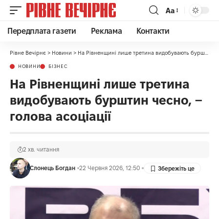
Аа
Передплата газети
Реклама
Контакти
Рівне Вечірнє
>
Новини
>
На Рівненщині лише третина видобувають бурштин чесно, – голова асоціації
НОВИНИ
БІЗНЕС
На Рівненщині лише третина
видобувають бурштин чесно, –
голова асоціації
2 хв. читання
Слонець Богдан
22 Червня 2026, 12:50