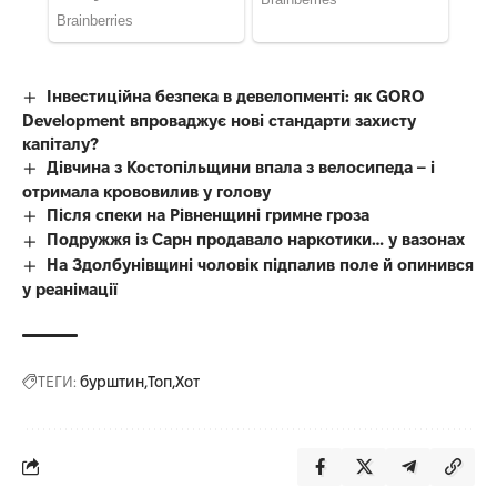
Інвестиційна безпека в девелопменті: як GORO
Development впроваджує нові стандарти захисту
капіталу?
Дівчина з Костопільщини впала з велосипеда – і
отримала крововилив у голову
Після спеки на Рівненщині гримне гроза
Подружжя із Сарн продавало наркотики… у вазонах
На Здолбунівщині чоловік підпалив поле й опинився
у реанімації
ТЕГИ:
бурштин
Топ
Хот