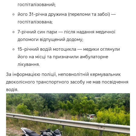
госпіталізований;
його 31-річна дружина (переломи та забої) —
госпіталізована;
7-річний син пари — після надання медичної
допомоги відпущений додому;
15-річний водій мотоцикла — медики оглянули
його на місці та призначили амбулаторне
лікування.
За інформацією поліції, неповнолітній кермувальник
двоколісного транспортного засобу не мав посвідчення
водія.