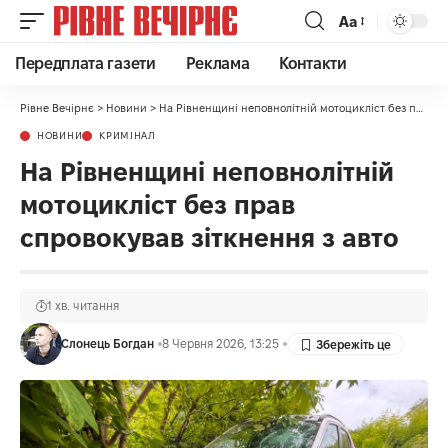
Аа
Передплата газети
Реклама
Контакти
Рівне Вечірнє
>
Новини
>
На Рівненщині неповнолітній мотоцикліст без прав спровокував зіткнення з авто
НОВИНИ
КРИМІНАЛ
На Рівненщині неповнолітній
мотоцикліст без прав
спровокував зіткнення з авто
1 хв. читання
Слонець Богдан
8 Червня 2026, 13:25