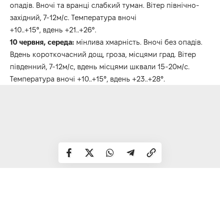
опадів. Вночі та вранці слабкий туман. Вітер північно-
західний, 7-12м/с. Температура вночі
+10..+15°, вдень +21..+26°.
10
червня, середа:
мінлива хмарність. Вночі без опадів.
Вдень короткочасний дощ, гроза, місцями град. Вітер
південний, 7-12м/с, вдень місцями шквали 15-20м/с.
Температура вночі +10..+15°, вдень +23..+28°.