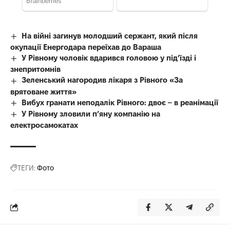
На війні загинув молодший сержант, який після
окупації Енергодара переїхав до Вараша
У Рівному чоловік вдарився головою у під’їзді і
знепритомнів
Зеленський нагородив лікаря з Рівного «За
врятоване життя»
Вибух гранати неподалік Рівного: двоє – в реанімації
У Рівному зловили п’яну компанію на
електросамокатах
ТЕГИ:
Фото