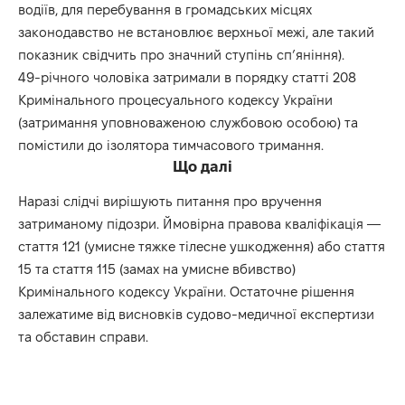
водіїв, для перебування в громадських місцях
законодавство не встановлює верхньої межі, але такий
показник свідчить про значний ступінь сп’яніння).
49-річного чоловіка затримали в порядку статті 208
Кримінального процесуального кодексу України
(затримання уповноваженою службовою особою) та
помістили до ізолятора тимчасового тримання.
Що далі
Наразі слідчі вирішують питання про вручення
затриманому підозри. Ймовірна правова кваліфікація —
стаття 121 (умисне тяжке тілесне ушкодження) або стаття
15 та стаття 115 (замах на умисне вбивство)
Кримінального кодексу України. Остаточне рішення
залежатиме від висновків судово-медичної експертизи
та обставин справи.