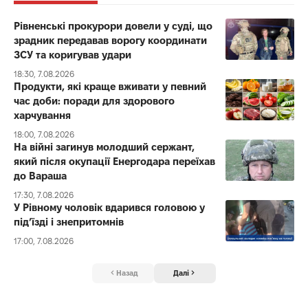
Рівненські прокурори довели у суді, що
зрадник передавав ворогу координати
ЗСУ та коригував удари
18:30, 7.08.2026
Продукти, які краще вживати у певний
час доби: поради для здорового
харчування
18:00, 7.08.2026
На війні загинув молодший сержант,
який після окупації Енергодара переїхав
до Вараша
17:30, 7.08.2026
У Рівному чоловік вдарився головою у
під’їзді і знепритомнів
17:00, 7.08.2026
Назад
Далі