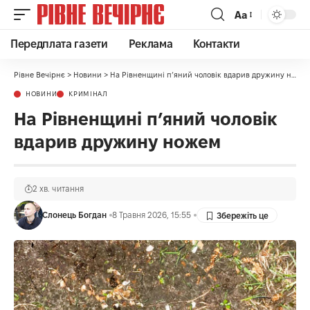
Аа
Передплата газети
Реклама
Контакти
Рівне Вечірнє
>
Новини
>
На Рівненщині п’яний чоловік вдарив дружину ножем
НОВИНИ
КРИМІНАЛ
На Рівненщині п’яний чоловік
вдарив дружину ножем
2 хв. читання
Слонець Богдан
8 Травня 2026, 15:55