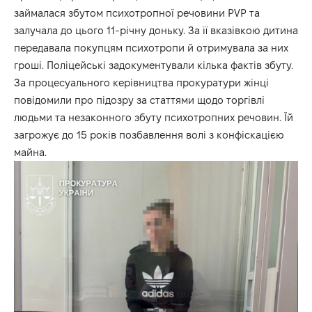
займалася збутом психотропної речовини PVP та
залучала до цього 11-річну доньку. За її вказівкою дитина
передавала покупцям психотропи й отримувала за них
гроші. Поліцейські задокументували кілька фактів збуту.
За процесуального керівництва прокуратури жінці
повідомили про підозру за статтями щодо торгівлі
людьми та незаконного збуту психотропних речовин. Їй
загрожує до 15 років позбавлення волі з конфіскацією
майна.