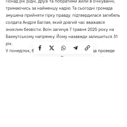
Понад рік рідні, друзі та побратими жили в очікуванні,
тримаючись за найменшу надію. Та сьогодні громада
змушена прийняти гірку правду: підтвердилася загибель
солдата Андрія Баглая, який довгий час вважався
зниклим безвісти. Воїн загинув 7 травня 2025 року на
Бахмутському напрямку. Йому назавжди залишиться 31
рік.
У понеділок, 6 липня, Здолбунівська громада проведе
захисника в останню путь. Похоронна церемонія
розпочнеться о 9:00 із зустрічі тіла загиблого в місті
Здолбунів. Коридор шани вишикується на вулиці
Коперника, звідки траурна колона вирушить до будинку,
де мешкав воїн.
Маршрут руху: вулицями Коперника, Шкільною, Дмитра
Яворницького та Бориса Грінченка. О 9:15 біля будинку
відбудеться літія, після чого кортеж вирушить до площі
Героїв Майдану.