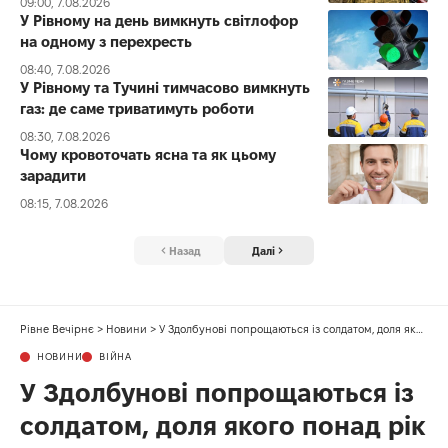
09:00, 7.08.2026
У Рівному на день вимкнуть світлофор
на одному з перехресть
08:40, 7.08.2026
У Рівному та Тучині тимчасово вимкнуть
газ: де саме триватимуть роботи
08:30, 7.08.2026
Чому кровоточать ясна та як цьому
зарадити
08:15, 7.08.2026
Назад
Далі
Рівне Вечірнє
>
Новини
>
У Здолбунові попрощаються із солдатом, доля якого понад рік лишалася невідомою
НОВИНИ
ВІЙНА
У Здолбунові попрощаються із
солдатом, доля якого понад рік