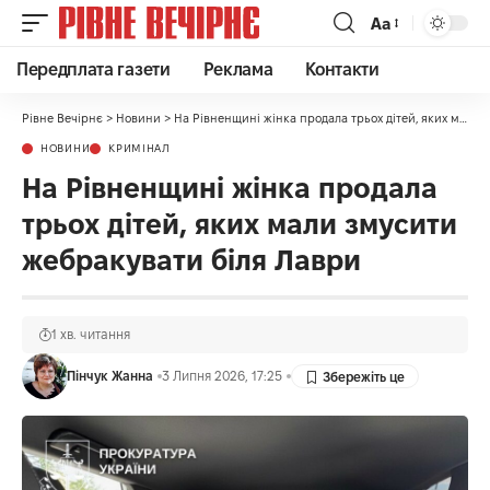
Аа
Передплата газети
Реклама
Контакти
Рівне Вечірнє
>
Новини
>
На Рівненщині жінка продала трьох дітей, яких мали змусити жебракувати біля Лаври
НОВИНИ
КРИМІНАЛ
На Рівненщині жінка продала
трьох дітей, яких мали змусити
жебракувати біля Лаври
1 хв. читання
Пінчук Жанна
3 Липня 2026, 17:25