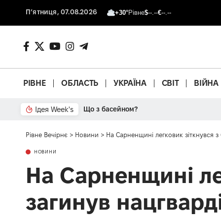
П’ятниця, 07.08.2026
+30°
Рівне
$
--.--
€
--.--
РІВНЕ
ОБЛАСТЬ
УКРАЇНА
СВІТ
ВІЙНА
Ідея Week's
Що з басейном?
Рівне Вечірнє
>
Новини
>
На Сарненщині легковик зіткнувся з
НОВИНИ
На Сарненщині ле
загинув нацгвард