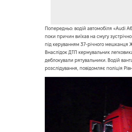
Попередньо: водій автомобіля «Audi A6
поки причин виїхав на смугу зустрічно
під керуванням 37-річного мешканця Ж
Внаслідок ДТП кермувальник легковика з
деблокували рятувальники. Водій вант
розслідування, повідомляє поліція Рі