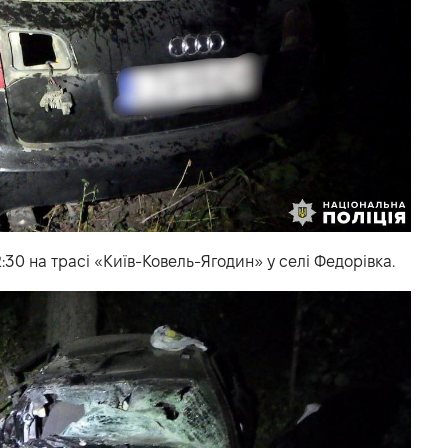
30 на трасі «Київ-Ковель-Ягодин» у селі Федорівка.