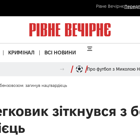
Рівне Вечірнє
Передп
КРИМІНАЛ
ВСІ НОВИНИ
Про футбол з Миколою 
 бензовозом: загинув нацгвардієць
гковик зіткнувся з 
ієць