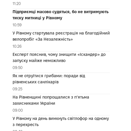
11:20
Підприємці масово судяться, бо не витримують
тиску митниці у Рівному
10:59
У Рівному стартувала реєстрація на благодійний
велопробіг «За Незалежність»
10:26
Експерт пояснив, чому знищити «Іскандер» до
запуску майже неможливо
09:50
Як не отруїтися грибами: поради від
рівненських санлікарів
09:25
На Рівненщині попрощалися з п’ятьма
захисниками України
09:00
У Рівному на день вимкнуть світлофор на одному
з перехресть