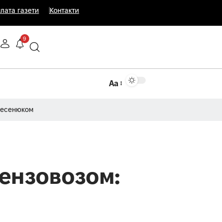
лата газети
Контакти
9
Аа
Несенюком
бензовозом: