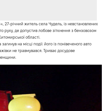
», 27-річний житель села Чудель, із невстановлених
го руху, де допустив лобове зіткнення з бензовозом
итомирської області.
агинув на місці події: його із понівеченого авто
ажівки не травмувався. Триває досудове
вненщини.