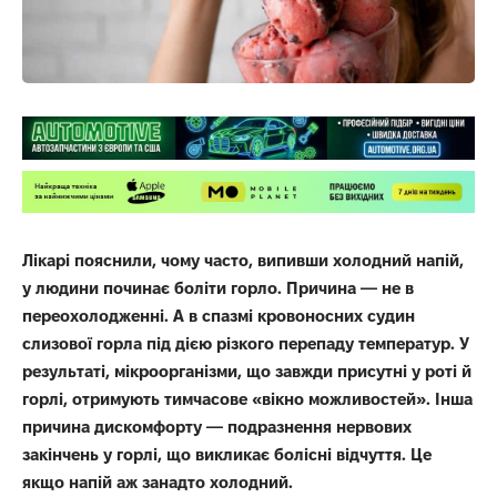
Лікарі пояснили, чому часто, випивши холодний напій,
у людини починає боліти горло. Причина — не в
переохолодженні. А в спазмі кровоносних судин
слизової горла під дією різкого перепаду температур. У
результаті, мікроорганізми, що завжди присутні у роті й
горлі, отримують тимчасове «вікно можливостей». Інша
причина дискомфорту — подразнення нервових
закінчень у горлі, що викликає болісні відчуття. Це
якщо напій аж занадто холодний.