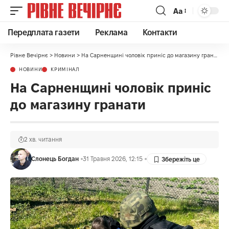
Аа
Передплата газети
Реклама
Контакти
Рівне Вечірнє
>
Новини
>
На Сарненщині чоловік приніс до магазину гранати
НОВИНИ
КРИМІНАЛ
На Сарненщині чоловік приніс
до магазину гранати
2 хв. читання
Слонець Богдан
31 Травня 2026, 12:15