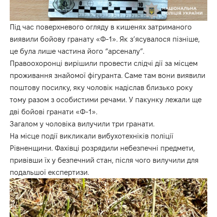
Під час поверхневого огляду в кишенях затриманого
виявили бойову гранату «Ф-1». Як з’ясувалося пізніше,
це була лише частина його “арсеналу”.
Правоохоронці вирішили провести слідчі дії за місцем
проживання знайомої фігуранта. Саме там вони виявили
поштову посилку, яку чоловік надіслав близько року
тому разом з особистими речами. У пакунку лежали ще
дві бойові гранати «Ф-1».
Загалом у чоловіка вилучили три гранати.
На місце події викликали вибухотехніків поліції
Рівненщини. Фахівці розрядили небезпечні предмети,
привівши їх у безпечний стан, після чого вилучили для
подальшої експертизи.