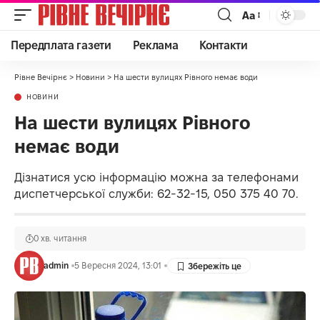
Аа
Передплата газети
Реклама
Контакти
Рівне Вечірнє
>
Новини
>
На шести вулицях Рівного немає води
НОВИНИ
На шести вулицях Рівного
немає води
Дізнатися усю інформацію можна за телефонами
диспетчерської служби: 62-32-15, 050 375 40 70.
0 хв. читання
admin
5 Вересня 2024, 13:01