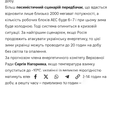
добу.
Більш
песимістичний сценарій передбачає
, що вдасться
відновити лише близько 2000 мегават потужності, а
кількість робочих блоків АЕС буде 6–7 і при цьому зима
буде холодною. Тоді система опиниться в кризовій
ситуації. За найгіршим сценарієм, якщо Росія
продовжить атакувати українську енергетику, то цієї
зими українці можуть проводити до 20 годин на добу
без світла та опалення.
За прогнозом члена енергетичного комітету Верховної
Ради
Сергія Нагорняка
, якщо температура взимку
опуститься до -10°C, українці із великою вірогідністю
матимуть електроенергію лише протягом 12-14 годин на
добу, а решту часу – приблизно 10 годин –
перебуватимуть без світла.
Якщо російські обстріли будуть не такими
результативними, зима – теплою, а енергетикам
вдасться відновити чи ввести в дію певну кількість нової