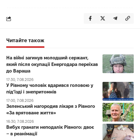
Читайте також
На війні загинув молодший сержант,
який після окупації Енергодара переїхав
до Вараша
17:30, 7.08.2026
У Рівному чоловік вдарився головою у
під’їзді і знепритомнів
17:00, 7.08.2026
Зеленський нагородив лікаря з Рівного
«За врятоване життя»
16:30, 7.08.2026
Вибух гранати неподалік Рівного: двоє
– в реанімації