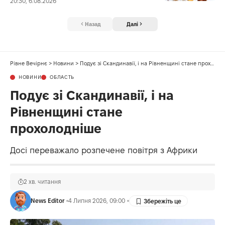
20:30, 6.08.2026
Назад
Далі
Рівне Вечірнє
>
Новини
>
Подує зі Скандинавії, і на Рівненщині стане прохолодніше
НОВИНИ
ОБЛАСТЬ
Подує зі Скандинавії, і на
Рівненщині стане
прохолодніше
Досі переважало розпечене повітря з Африки
2 хв. читання
News Editor
4 Липня 2026, 09:00