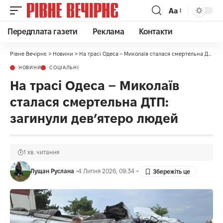
Аа
Передплата газети
Реклама
Контакти
Рівне Вечірнє
>
Новини
>
На трасі Одеса – Миколаїв сталася смертельна ДТП: загинули дев’ятеро людей
НОВИНИ
СОЦІАЛЬНІ
На трасі Одеса – Миколаїв
сталася смертельна ДТП:
загинули дев’ятеро людей
1 хв. читання
Лущан Руслана
4 Липня 2026, 09:34