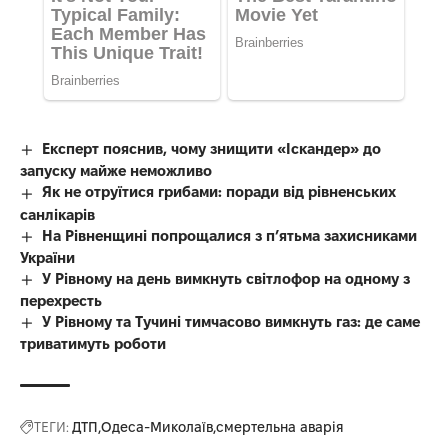
Експерт пояснив, чому знищити «Іскандер» до
запуску майже неможливо
Як не отруїтися грибами: поради від рівненських
санлікарів
На Рівненщині попрощалися з п’ятьма захисниками
України
У Рівному на день вимкнуть світлофор на одному з
перехресть
У Рівному та Тучині тимчасово вимкнуть газ: де саме
триватимуть роботи
ТЕГИ:
ДТП
Одеса-Миколаїв
смертельна аварія