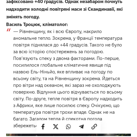
зафіксовано +40 градусів. Однак незабаром почнуть
надходити холодні повітряні маси зі Скандинавії, які
змінять погоду.
Василь Троцюк, кліматолог:
— Рівненщину, як і всю Європу, накрило
аномальне тепло. Зокрема, у Франції температура
повітря піднялася до +44 градусів. Такого не було
за всю історію спостережень за погодою.
Пов’язують спеку з двома факторами. По-перше,
посилилося глобальне кліматичне явище під
назвою Ель-Ніньйо, яке впливає на погоду по
всьому світу, та на Рівненщину зокрема. Йдеться
про вітри над океаном, які зараз не охолоджують
поверхню. Відлуння цього відчувається по всьому
світу. По-друге, тепле повітря в Європу надходить
з Африки, яке лише посилює спеку. Очікуємо, що
температура повітря трохи впаде. Однак не на
багато. Загалом тепла й спекотна погода
збережеться і липні, і в серпні.