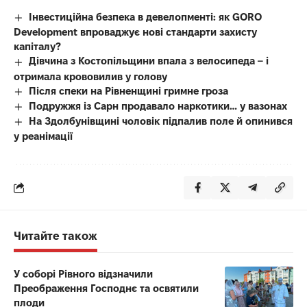
Інвестиційна безпека в девелопменті: як GORO
Development впроваджує нові стандарти захисту
капіталу?
Дівчина з Костопільщини впала з велосипеда – і
отримала крововилив у голову
Після спеки на Рівненщині гримне гроза
Подружжя із Сарн продавало наркотики… у вазонах
На Здолбунівщині чоловік підпалив поле й опинився
у реанімації
Читайте також
У соборі Рівного відзначили
Преображення Господнє та освятили
плоди