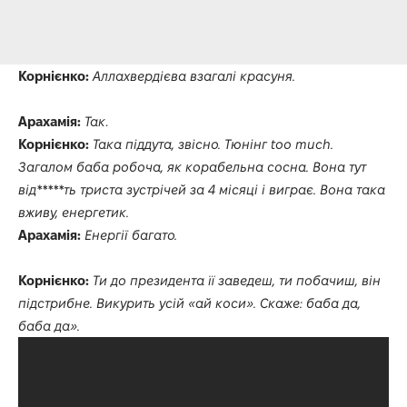
Корнієнко:
Аллахвердієва взагалі красуня.
Арахамія:
Так
.
Корнієнко:
Така піддута, звісно. Тюнінг too much.
Загалом баба робоча, як корабельна сосна. Вона тут
від*****ть триста зустрічей за 4 місяці і виграє. Вона така
вживу, енергетик.
Арахамія:
Енергії багато.
Корнієнко:
Ти до президента її заведеш, ти побачиш, він
підстрибне. Викурить усій «ай коси». Скаже: баба да,
баба да».