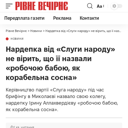
Аа
Передплата газети
Реклама
Контакти
Рівне Вечірнє
>
Новини
>
Нардепка від «Слуги народу» не вірить, що її назвали «робочою бабою, як корабельна сосна»
НОВИНИ
Нардепка від «Слуги народу»
не вірить, що її назвали
«робочою бабою, як
корабельна сосна»
Керівництво партії «Слуга народу» під час
брифінгу в Миколаєві назвало свою колегу,
нардепку Ірину Аллахвердієву «робочою бабою,
як корабельна сосна».
1 хв. читання