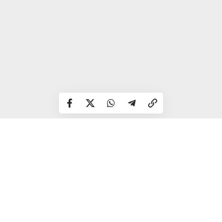
У анонімних телеграм-каналах тиражували інформацію,