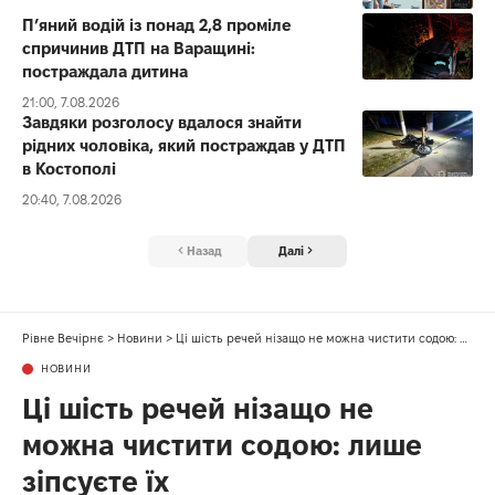
П’яний водій із понад 2,8 проміле
спричинив ДТП на Варащині:
постраждала дитина
21:00, 7.08.2026
Завдяки розголосу вдалося знайти
рідних чоловіка, який постраждав у ДТП
в Костополі
20:40, 7.08.2026
Назад
Далі
Рівне Вечірнє
>
Новини
>
Ці шість речей нізащо не можна чистити содою: лише зіпсуєте їх
НОВИНИ
Ці шість речей нізащо не
можна чистити содою: лише
зіпсуєте їх