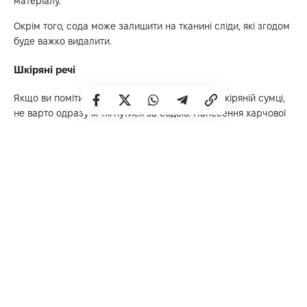
матеріалу.
Окрім того, сода може залишити на тканині сліди, які згодом
буде важко видалити.
Шкіряні речі
Якщо ви помітили пляму на своїй улюбленій шкіряній сумці,
не варто одразу ж тягнутися за содою. Нанесення харчової
соди на шкіру може позбавити її натуральних жирів, і через
це матеріал з часом стане надто сухим та почне тріскатися.
Для того, аби зберегти природну красу шкіри, потрібно
використовувати теплий розчин води та мила, або ж
мийного засобу для посуду. А найкраще буде взагалі
скористатися спеціальним засобом для чищення шкіри.
Дерев’яні меблі та підлога
Коли мовиться про чищення дерев’яних речей, сода також
не має навіть бути варіантом. Вона може виявитися надто
жорсткою для дерев’яних поверхонь, і легко пошкодить