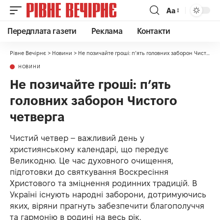
Аа
Передплата газети
Реклама
Контакти
Рівне Вечірнє
>
Новини
>
Не позичайте гроші: п’ять головних заборон Чистого четверга
НОВИНИ
Не позичайте гроші: п’ять
головних заборон Чистого
четверга
Чистий четвер – важливий день у
християнському календарі, що передує
Великодню. Це час духовного очищення,
підготовки до святкування Воскресіння
Христового та зміцнення родинних традицій. В
Україні існують народні заборони, дотримуючись
яких, віряни прагнуть забезпечити благополуччя
та гармонію в родині на весь рік.​