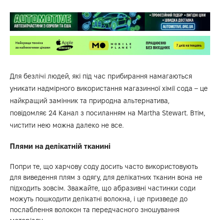
Для безлічі людей, які під час прибирання намагаються
уникати надмірного використання магазинної хімії сода – це
найкращий замінник та природна альтернатива,
повідомляє
24 Канал
з посиланням на
Martha Stewart
. Втім,
чистити нею можна далеко не все.
Плями на делікатній тканині
Попри те, що харчову соду досить часто використовують
для виведення плям з одягу, для делікатних тканин вона не
підходить зовсім. Зважайте, що абразивні частинки соди
можуть пошкодити делікатні волокна, і це призведе до
послаблення волокон та передчасного зношування