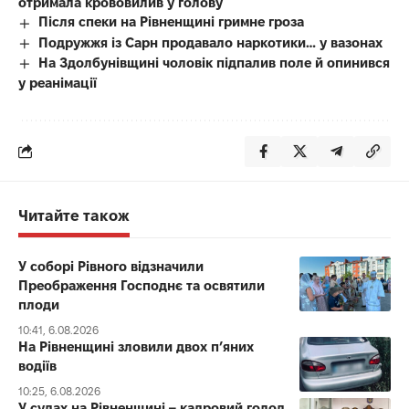
отримала крововилив у голову
Після спеки на Рівненщині гримне гроза
Подружжя із Сарн продавало наркотики… у вазонах
На Здолбунівщині чоловік підпалив поле й опинився
у реанімації
Читайте також
У соборі Рівного відзначили
Преображення Господнє та освятили
плоди
10:41, 6.08.2026
На Рівненщині зловили двох п’яних
водіїв
10:25, 6.08.2026
У судах на Рівненщині – кадровий голод