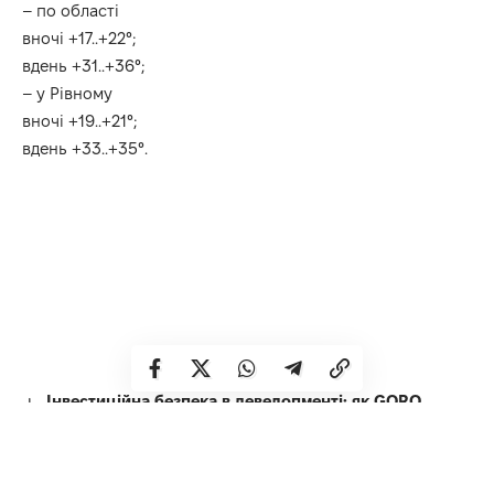
– по області
вночі +17..+22°;
вдень +31..+36°;
– у Рівному
вночі +19..+21°;
вдень +33..+35°.