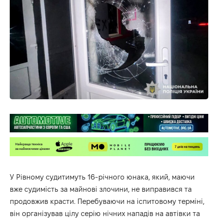
У Рівному судитимуть 16-річного юнака, який, маючи
вже судимість за майнові злочини, не виправився та
продовжив красти. Перебуваючи на іспитовому терміні,
він організував цілу серію нічних нападів на автівки та