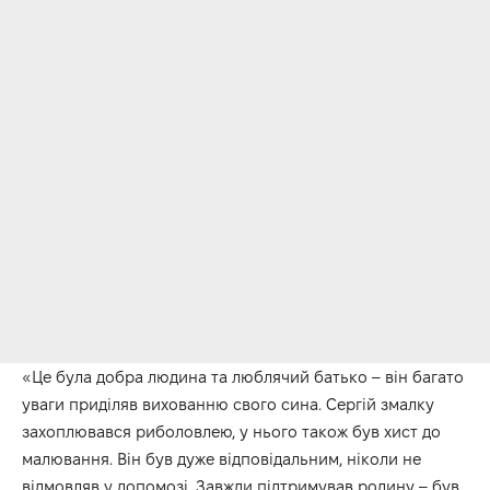
«Це була добра людина та люблячий батько – він багато
уваги приділяв вихованню свого сина. Сергій змалку
захоплювався риболовлею, у нього також був хист до
малювання. Він був дуже відповідальним, ніколи не
відмовляв у допомозі. Завжди підтримував родину – був