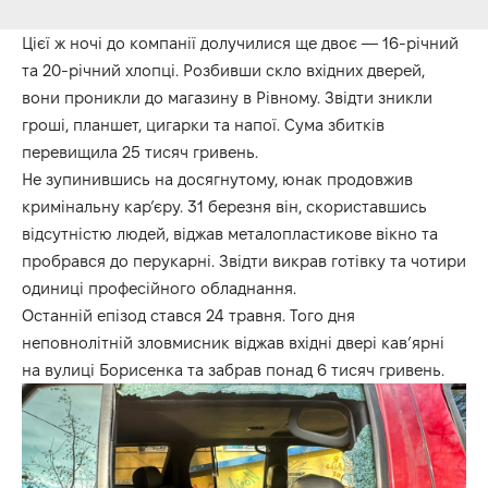
Цієї ж ночі до компанії долучилися ще двоє — 16-річний
та 20-річний хлопці. Розбивши скло вхідних дверей,
вони проникли до магазину в Рівному. Звідти зникли
гроші, планшет, цигарки та напої. Сума збитків
перевищила 25 тисяч гривень.
Не зупинившись на досягнутому, юнак продовжив
кримінальну кар’єру. 31 березня він, скориставшись
відсутністю людей, віджав металопластикове вікно та
пробрався до перукарні. Звідти викрав готівку та чотири
одиниці професійного обладнання.
Останній епізод стався 24 травня. Того дня
неповнолітній зловмисник віджав вхідні двері кав’ярні
на вулиці Борисенка та забрав понад 6 тисяч гривень.