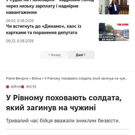
через низьку зарплату і надмірне
навантаження
09:50, 6.08.2026
Чи встигнуть до «Динамо», хаос із
картками та поранення депутата
09:22, 6.08.2026
Назад
Далі
Рівне Вечірнє
>
Війна
>
У Рівному поховають солдата, який загинув на чужині
ВІЙНА
МІСТО
У Рівному поховають солдата,
який загинув на чужині
Тривалий час бійця вважали зниклим безвісти.