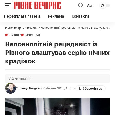
Аа
Передплата газети
Реклама
Контакти
Рівне Вечірнє
>
Новини
>
Неповнолітній рецидивіст із Рівного влаштував серію нічних крадіжок
НОВИНИ
КРИМІНАЛ
Неповнолітній рецидивіст із
Рівного влаштував серію нічних
крадіжок
2 хв. читання
Слонець Богдан
30 Червня 2026, 15:25