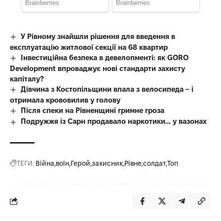
У Рівному знайшли рішення для введення в
експлуатацію житлової секції на 68 квартир
Інвестиційна безпека в девелопменті: як GORO
Development впроваджує нові стандарти захисту
капіталу?
Дівчина з Костопільщини впала з велосипеда – і
отримала крововилив у голову
Після спеки на Рівненщині гримне гроза
Подружжя із Сарн продавало наркотики… у вазонах
ТЕГИ:
Війна
воїн
Герой
захисник
Рівне
солдат
Топ