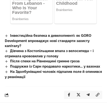
Інвестиційна безпека в девелопменті: як GORO
Development впроваджує нові стандарти захисту
капіталу?
Дівчина з Костопільщини впала з велосипеда – і
отримала крововилив у голову
Після спеки на Рівненщині гримне гроза
Подружжя із Сарн продавало наркотики… у вазонах
На Здолбунівщині чоловік підпалив поле й опинився
у реанімації