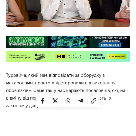
Туровича, який має відповідати за оборудку з
макаронами, просто «відсторонили від виконання
обов’язків». Саме так у нас карають посадовців, які, на
відміну від пересічних громадян, перебувають із
законом у дещо інших відносинах.
Чому Туровича не затримали? Ось версія прокуратури:
«
Рівненською окружною прокуратурою 10 лютого цього
року розпочато досудове розслідування за фактом
заволодіння чужим майном, шляхом зловживання