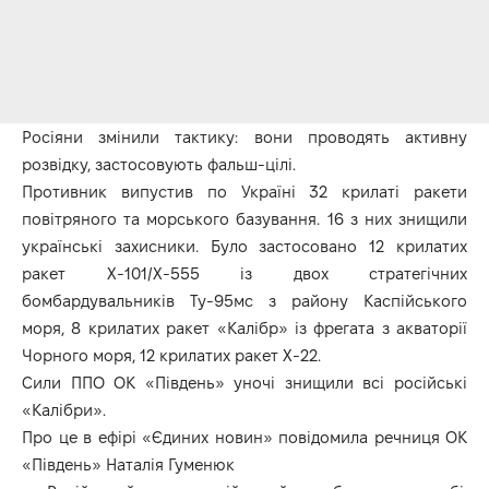
Росіяни змінили тактику: вони проводять активну
розвідку, застосовують фальш-цілі.
Противник випустив по Україні 32 крилаті ракети
повітряного та морського базування. 16 з них знищили
українські захисники. Було застосовано 12 крилатих
ракет Х-101/Х-555 із двох стратегічних
бомбардувальників Ту-95мс з району Каспійського
моря, 8 крилатих ракет «Калібр» із фрегата з акваторії
Чорного моря, 12 крилатих ракет Х-22.
Сили ППО ОК «Південь» уночі знищили всі російські
«Калібри».
Про це в ефірі «Єдиних новин» повідомила речниця ОК
«Південь» Наталія Гуменюк