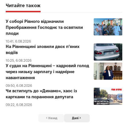
Читайте також
У соборі Рівного відзначили
Преображення Господнє та освятили
плоди
10:41, 6.08.2026
На Рівненщині зловили двох п’яних
водіїв
10:25, 6.08.2026
У судах на Рівненщині – кадровий голод
через низьку зарплату і надмірне
навантаження
09:50, 6.08.2026
Чи встигнуть до «Динамо», хаос із
картками та поранення депутата
09:22, 6.08.2026
Назад
Далі