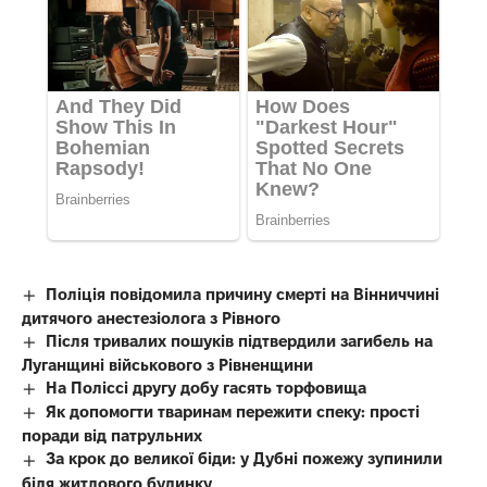
Поліція повідомила причину смерті на Вінниччині
дитячого анестезіолога з Рівного
Після тривалих пошуків підтвердили загибель на
Луганщині військового з Рівненщини
На Поліссі другу добу гасять торфовища
Як допомогти тваринам пережити спеку: прості
поради від патрульних
За крок до великої біди: у Дубні пожежу зупинили
біля житлового будинку