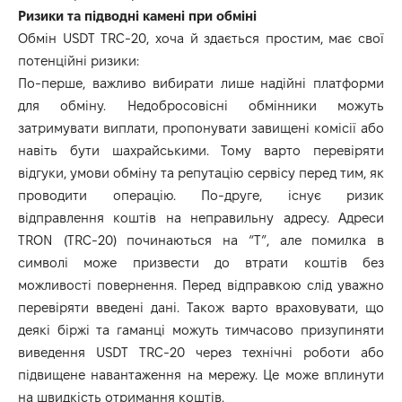
Ризики та підводні камені при обміні
Обмін USDT TRC-20, хоча й здається простим, має свої
потенційні ризики:
По-перше, важливо вибирати лише надійні платформи
для обміну. Недобросовісні обмінники можуть
затримувати виплати, пропонувати завищені комісії або
навіть бути шахрайськими. Тому варто перевіряти
відгуки, умови обміну та репутацію сервісу перед тим, як
проводити операцію. По-друге, існує ризик
відправлення коштів на неправильну адресу. Адреси
TRON (TRC-20) починаються на “T”, але помилка в
символі може призвести до втрати коштів без
можливості повернення. Перед відправкою слід уважно
перевіряти введені дані. Також варто враховувати, що
деякі біржі та гаманці можуть тимчасово призупиняти
виведення USDT TRC-20 через технічні роботи або
підвищене навантаження на мережу. Це може вплинути
на швидкість отримання коштів.