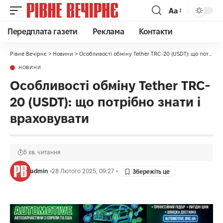
Аа
Передплата газети
Реклама
Контакти
Рівне Вечірнє
>
Новини
>
Особливості обміну Tether TRC-20 (USDT): що потрібно знати і враховувати
НОВИНИ
Особливості обміну Tether TRC-
20 (USDT): що потрібно знати і
враховувати
5 хв. читання
admin
28 Лютого 2025, 09:27