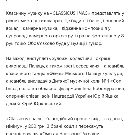
Класичну музику на «CLASSICUS І ЧАС» представлять у
різних мистецьких жанрах. Це будуть і балет, і оперний
вокал, і камерна музика, і діджейна композиція у
супроводі камерного оркестру, і гра на фортепіано у 8
рук тощо. Обов’язково буде у музиці і гумор.
На заході виступлять художні колективи і окремі
виконавці Палацу, а також гості, серед яких – ансамбль
класичного танцю «Флеш» Міського Палацу культури,
ансамбль викладачів Дитячої музичної коли № 1 «Con
brio», солістка обласної філармонії Інна Бобомуратова,
оперний співак, воїн Нацгвардії України Юрій Яцика,
діджей Юрій Юрковський.
«Classicus і час» – благодійний проєкт: вхід – за донат,
мінімум, у 200 грн. Зібрані кошти перекажуть
спецпідрозділу «Омега» Нацгвардії України.