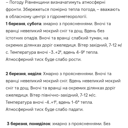
– Погоду Рівненщини визначатимуть атмосферні
фронти. Збережеться помірно тепла погода, – вважають
в
обласному
центрі
з
гідрометеорології
.
1 березня
,
субота
: хмарно з проясненнями. Вночі та
вранці невеликий мокрий сніг та дощ. Вдень без
істотних опадів. Вночі та вранці слабкий туман, на
окремих ділянках доріг ожеледиця. Вітер західний, 7-12 м/
с. Температура вночі -3..+2º, вдень 4-9º тепла.
Атмосферний тиск буде слабо рости.
2 березня
,
неділя
: Хмарно з проясненнями. Вночі та
вранці невеликий мокрий сніг. Вдень невеликий мокрий
сніг та дощ. Вночі та вранці на окремих ділянках доріг
ожеледиця. Вітер північно-західний, 7-12 м/с.
Температура вночі -4..+1º, вдень 1-6° тепла.
Атмосферний тиск буде слабо падати.
3 березня
,
понеділок
: хмарно з проясненнями. Без