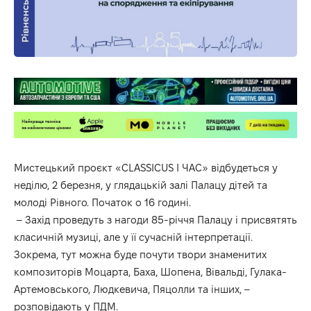
Мистецький проєкт «CLASSICUS І ЧАС» відбудеться у
неділю, 2 березня, у глядацькій залі
Палацу
дітей
та
молоді
Рівного. Початок о 16 годині.
– Захід проведуть з нагоди 85-річчя Палацу і присвятять
класичній музиці, але у її сучасній інтерпретації.
Зокрема, тут можна буде почути твори знаменитих
композиторів Моцарта, Баха, Шопена, Вівальді, Гулака-
Артемовського, Людкевича, Пяцолли та інших, –
розповідають у ПДМ.