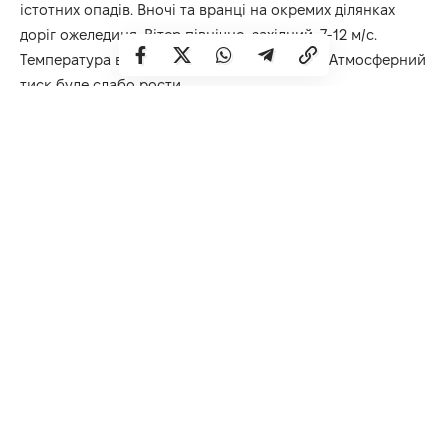
істотних опадів. Вночі та вранці на окремих ділянках
доріг ожеледиця. Вітер північно-західний, 7-12 м/с.
Температура вночі -4..+1º, вдень 1-6° тепла. Атмосферний
тиск буде слабо рости.