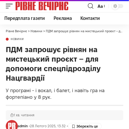
Аа
Передплата газети
Реклама
Контакти
Рівне Вечірнє
>
Новини
>
ПДМ запрошує рівнян на мистецький проєкт – для допомоги спецпідрозділу Нацгвардії
НОВИНИ
ПДМ запрошує рівнян на
мистецький проєкт – для
допомоги спецпідрозділу
Нацгвардії
У програмі - і вокал, і балет, і навіть гра на
фортепіано у 8 рук.
1 хв. читання
admin
28 Лютого 2025, 13:32