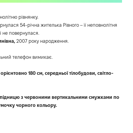
нолітню рівнянку.
рнулася 54-річна жителька Рівного – її неповнолітня
і не повернулася.
нівна,
2007 року народження.
ільний телефон вимикає.
т орієнтовно 180 см, середньої тілобудови, світло-
 спідницю з червоними вертикальними смужками по
сумочку чорного кольору.