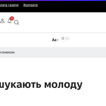
лата газети
Контакти
9
Аа
Несенюком
 шукають молоду