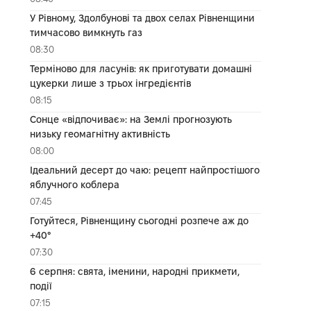
У Рівному, Здолбунові та двох селах Рівненщини
тимчасово вимкнуть газ
08:30
Терміново для ласунів: як приготувати домашні
цукерки лише з трьох інгредієнтів
08:15
Сонце «відпочиває»: на Землі прогнозують
низьку геомагнітну активність
08:00
Ідеальний десерт до чаю: рецепт найпростішого
яблучного коблера
07:45
Готуйтеся, Рівненщину сьогодні розпече аж до
+40°
07:30
6 серпня: свята, іменини, народні прикмети,
події
07:15