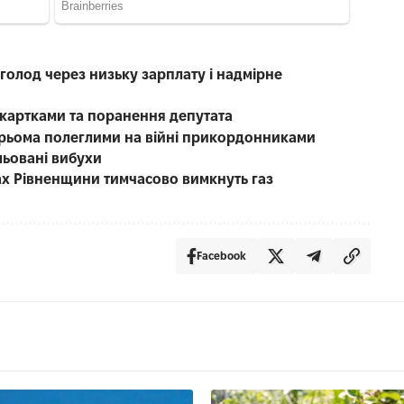
голод через низьку зарплату і надмірне
з картками та поранення депутата
рьома полеглими на війні прикордонниками
льовані вибухи
лах Рівненщини тимчасово вимкнуть газ
Facebook