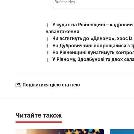
У судах на Рівненщині – кадровий 
навантаження
Чи встигнуть до «Динамо», хаос і
На Дубровиччині попрощалися з т
На Рівненщині лунатимуть контро
У Рівному, Здолбунові та двох се
Поділитися цією статтею
Читайте також