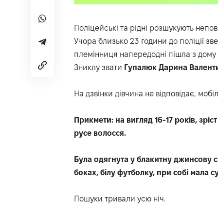
Поліцейські
та рідні розшукують непов
Учора близько 23 години до поліції зве
племінниця напередодні пішла з дому 
Зниклу звати
Гупалюк Дарина Валенти
На дзвінки дівчина не відповідає, моб
Прикмети: на вигляд 16-17 років, зріс
русе волосся.
Була одягнута у блакитну джинсову
боках, білу футболку, при собі мала 
Пошуки тривали усю ніч.