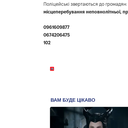
Поліцейські
звертаються до громадян:
місцеперебування неповнолітньої, п
0961609877
0674206475
102