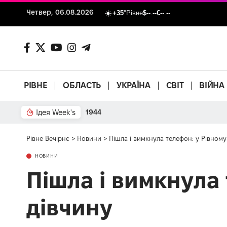
Четвер, 06.08.2026
+35°
Рівне
$
--.--
€
--.--
РІВНЕ
ОБЛАСТЬ
УКРАЇНА
СВІТ
ВІЙНА
Ідея Week's
Час фонтана
Рівне Вечірнє
>
Новини
>
Пішла і вимкнула телефон: у Рівном
НОВИНИ
Пішла і вимкнула
дівчину