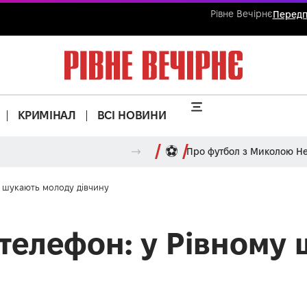
Рівне Вечірнє
Передп
КРИМІНАЛ
ВСІ НОВИНИ
Про футбол з Миколою 
у шукають молоду дівчину
 телефон: у Рівному