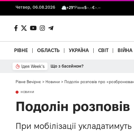
Четвер, 06.08.2026
+29°
Рівне
$
--.--
€
--.--
РІВНЕ
ОБЛАСТЬ
УКРАЇНА
СВІТ
ВІЙНА
Ідея Week's
Що з басейном?
Рівне Вечірнє
>
Новини
>
Подолін розповів про «розбронюван
НОВИНИ
Подолін розповів
При мобілізації укладатимуть