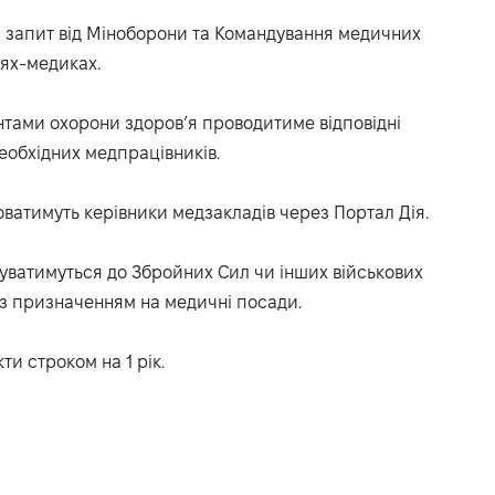
а запит від Міноборони та Командування медичних
цях-медиках.
нтами охорони здоров’я проводитиме відповідні
необхідних медпрацівників.
ватимуть керівники медзакладів через Портал Дія.
зуватимуться до Збройних Сил чи інших військових
б, з призначенням на медичні посади.
ти строком на 1 рік.