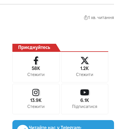
1 хв. читання
Приєднуйтесь
58K
1.2K
Стежити
Стежити
13.9K
6.1K
Стежити
Підписатися
Читайте нас у Telegram: