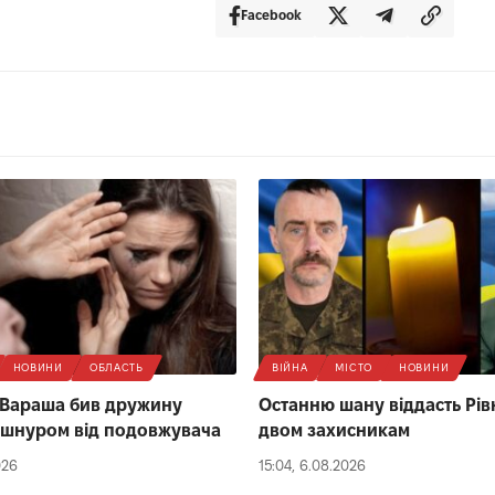
Facebook
НОВИНИ
ОБЛАСТЬ
ВІЙНА
МІСТО
НОВИНИ
 Вараша бив дружину
Останню шану віддасть Рів
 шнуром від подовжувача
двом захисникам
026
15:04, 6.08.2026