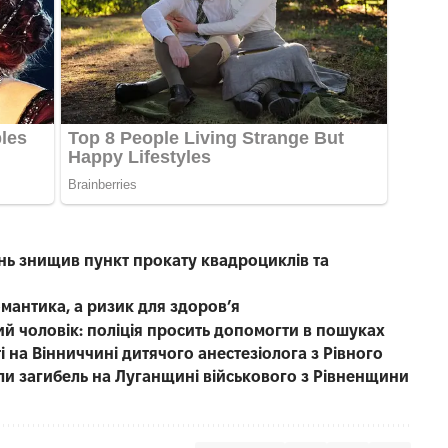
нь знищив пункт прокату квадроциклів та
омантика, а ризик для здоров’я
чний чоловік: поліція просить допомогти в пошуках
 на Вінниччині дитячого анестезіолога з Рівного
ли загибель на Луганщині військового з Рівненщини