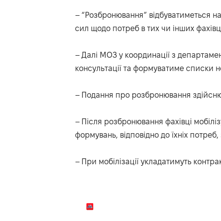
– “Розбронювання” відбуватиметься н
сил щодо потреб в тих чи інших фахів
– Далі МОЗ у координації з департаме
консультації та формуватиме списки 
– Подання про розбронювання здійсню
– Після розбронювання фахівці мобілі
формувань, відповідно до їхніх потре
– При мобілізації укладатимуть контрак