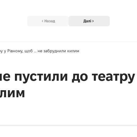
Назад
Далі
ру у Рівному, щоб … не забруднили килим
е пустили до театру
илим