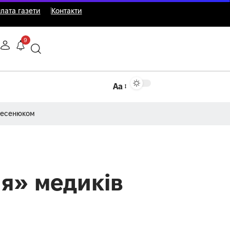
лата газети
Контакти
9
Аа
Несенюком
я» медиків