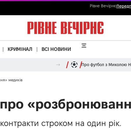
Рівне Вечірнє
Передп
КРИМІНАЛ
ВСІ НОВИНИ
Про футбол з Миколою 
ня» медиків
 про «розбронюванн
 контракти строком на один рік.