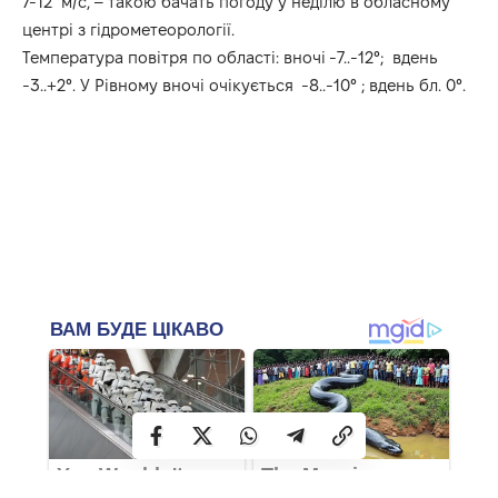
7-12 м/с, – такою бачать погоду у неділю в
обласному
центрі
з
гідрометеорології
.
Температура повітря по області: вночі -7..-12°; вдень
-3..+2°. У Рівному вночі очікується -8..-10° ; вдень бл. 0°.