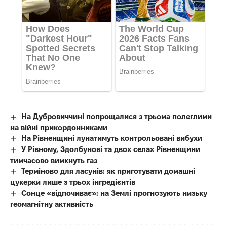
На Дубровиччині попрощалися з трьома полеглими
на війні прикордонниками
На Рівненщині лунатимуть контрольовані вибухи
У Рівному, Здолбунові та двох селах Рівненщини
тимчасово вимкнуть газ
Терміново для ласунів: як приготувати домашні
цукерки лише з трьох інгредієнтів
Сонце «відпочиває»: на Землі прогнозують низьку
геомагнітну активність