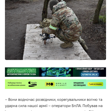
– Вони водночас розвідники, корегувальники вогню та
ударна сила нашої армії – оператори БпЛА. Побував на