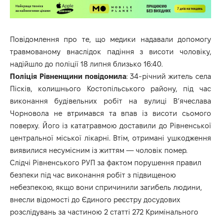
Повідомлення про те, що медики надавали допомогу
травмованому внаслідок падіння з висоти чоловіку,
надійшло до поліції 18 липня близько 16:40.
Поліція Рівненщини повідомила
: 34-річний житель села
Пісків, колишнього Костопільського району, під час
виконання будівельних робіт на вулиці В’ячеслава
Чорновола не втримався та впав із висоти сьомого
поверху. Його із кататравмою доставили до Рівненської
центральної міської лікарні. Втім, отримані ушкодження
виявилися несумісним із життям — чоловік помер.
Слідчі Рівненського РУП за фактом порушення правил
безпеки під час виконання робіт з підвищеною
небезпекою, якщо вони спричинили загибель людини,
внесли відомості до Єдиного реєстру досудових
розслідувань за частиною 2 статті 272 Кримінального