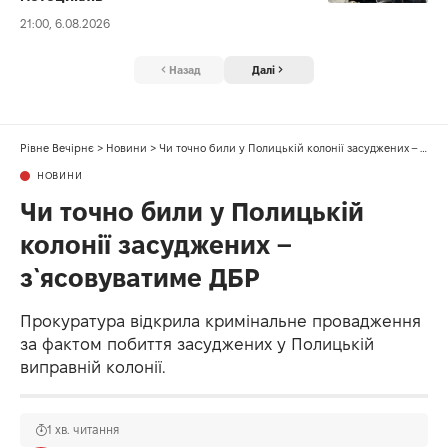
21:00, 6.08.2026
Назад
Далі
Рівне Вечірнє
>
Новини
>
Чи точно били у Полицькій колонії засуджених – з`ясовуватиме ДБР
НОВИНИ
Чи точно били у Полицькій
колонії засуджених –
з`ясовуватиме ДБР
Прокуратура відкрила кримінальне провадження
за фактом побиття засуджених у Полицькій
виправній колонії.
1 хв. читання