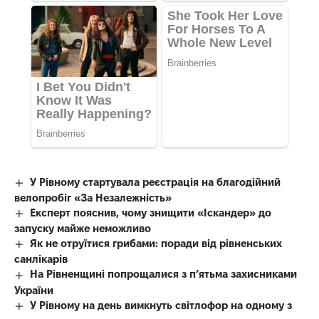
У Рівному стартувала реєстрація на благодійний
велопробіг «За Незалежність»
Експерт пояснив, чому знищити «Іскандер» до
запуску майже неможливо
Як не отруїтися грибами: поради від рівненських
санлікарів
На Рівненщині попрощалися з п’ятьма захисниками
України
У Рівному на день вимкнуть світлофор на одному з