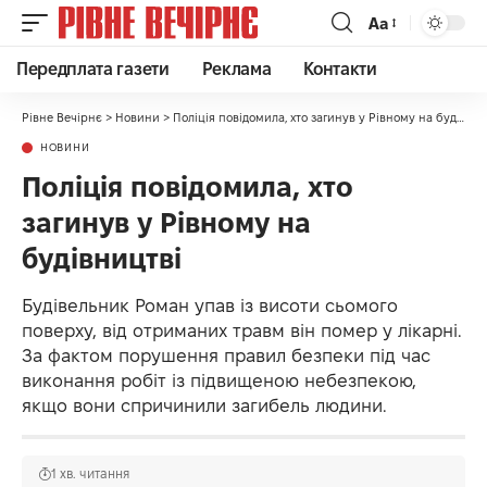
Аа
Передплата газети
Реклама
Контакти
Рівне Вечірнє
>
Новини
>
Поліція повідомила, хто загинув у Рівному на будівництві
НОВИНИ
Поліція повідомила, хто
загинув у Рівному на
будівництві
Будівельник Роман упав із висоти сьомого
поверху, від отриманих травм він помер у лікарні.
За фактом порушення правил безпеки під час
виконання робіт із підвищеною небезпекою,
якщо вони спричинили загибель людини.
1 хв. читання