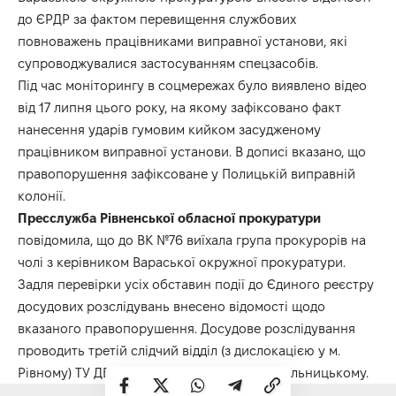
до ЄРДР за фактом перевищення службових
повноважень працівниками виправної установи, які
супроводжувалися застосуванням спецзасобів.
Під час моніторингу в соцмережах було виявлено відео
від 17 липня цього року, на якому зафіксовано факт
нанесення ударів гумовим кийком засудженому
працівником виправної установи. В дописі вказано, що
правопорушення зафіксоване у Полицькій виправній
колонії.
Пресслужба Рівненської обласної прокуратури
повідомила, що до ВК №76 виїхала група прокурорів на
чолі з керівником Вараської окружної прокуратури.
Задля перевірки усіх обставин події до Єдиного реєстру
досудових розслідувань внесено відомості щодо
вказаного правопорушення. Досудове розслідування
проводить третій слідчий відділ (з дислокацією у м.
Рівному) ТУ ДБР, розташованого у місті Хмельницькому.