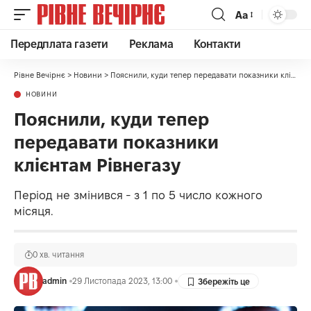
Аа
Передплата газети
Реклама
Контакти
Рівне Вечірнє
>
Новини
>
Пояснили, куди тепер передавати показники клієнтам Рівнегазу
НОВИНИ
Пояснили, куди тепер
передавати показники
клієнтам Рівнегазу
Період не змінився - з 1 по 5 число кожного
місяця.
0 хв. читання
admin
29 Листопада 2023, 13:00