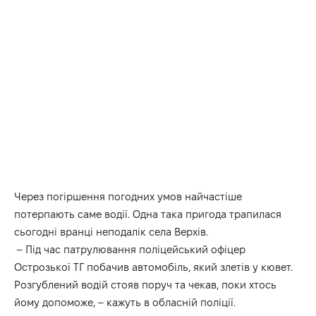
Через погіршення погодних умов найчастіше
потерпають саме водії. Одна така пригода трапилася
сьогодні вранці неподалік села Верхів.
– Під час патрулювання поліцейський офіцер
Острозької ТГ побачив автомобіль, який злетів у кювет.
Розгублений водій стояв поруч та чекав, поки хтось