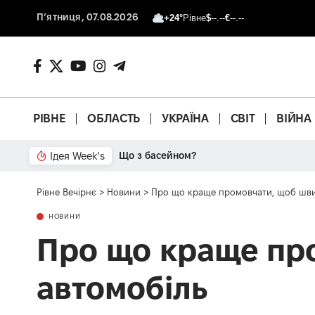
П’ятниця, 07.08.2026
+24°
Рівне
$
--.--
€
--.--
РІВНЕ
ОБЛАСТЬ
УКРАЇНА
СВІТ
ВІЙНА
Ідея Week's
Від паркану до картонки
Рівне Вечірнє
>
Новини
>
Про що краще промовчати, щоб шви
НОВИНИ
Про що краще пр
автомобіль