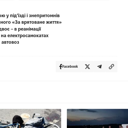
ю у під’їзді і знепритомнів
вного «За врятоване життя»
воє – в реанімації
ю на електросамокатах
 автовоз
Facebook