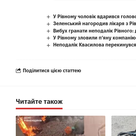
У Рівному чоловік вдарився голово
Зеленський нагородив лікаря з Рі
Вибух гранати неподалік Рівного: д
У Рівному зловили п’яну компані
Неподалік Квасилова перекинувся
Поділитися цією статтею
Читайте також