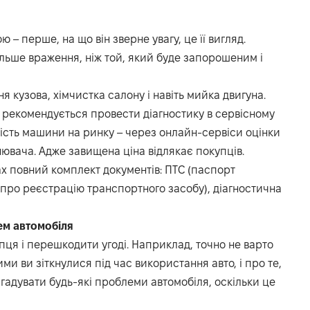
– перше, на що він зверне увагу, це її вигляд.
льше враження, ніж той, який буде запорошеним і
 кузова, хімчистка салону і навіть мийка двигуна.
м рекомендується провести діагностику в сервісному
тість машини на ринку – через онлайн-сервіси оцінки
ювача. Адже завищена ціна відлякає покупців.
ах повний комплект документів: ПТС (паспорт
 про реєстрацію транспортного засобу), діагностична
ем автомобіля
ця і перешкодити угоді. Наприклад, точно не варто
ми ви зіткнулися під час використання авто, і про те,
згадувати будь-які проблеми автомобіля, оскільки це