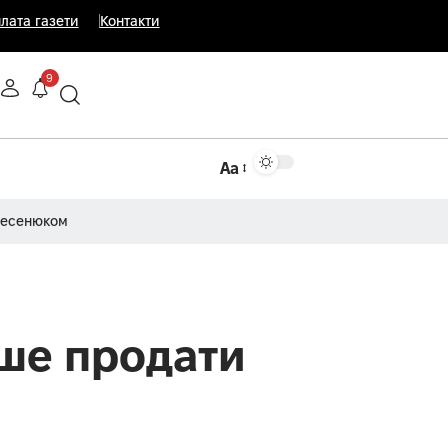
лата газети
Контакти
9
Аа
Несенюком
ше продати