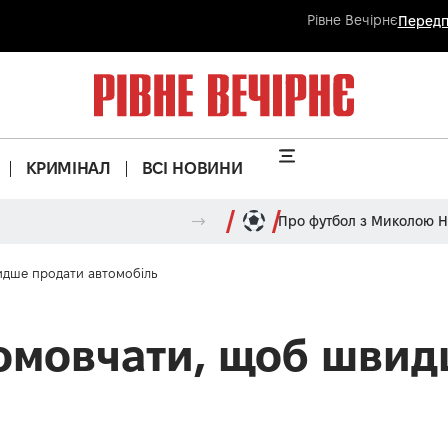
Рівне Вечірнє
Передп
КРИМІНАЛ
ВСІ НОВИНИ
Про футбол з Миколою 
дше продати автомобіль
омовчати, щоб швид