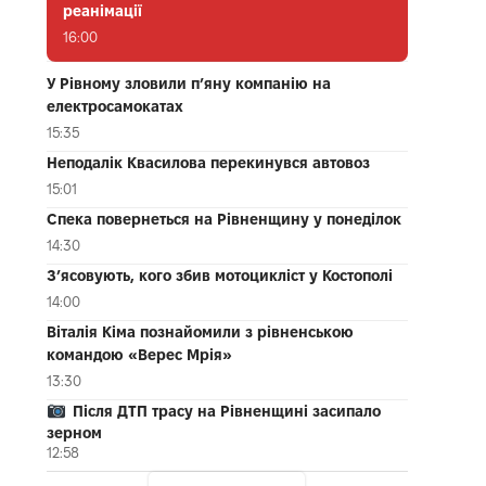
реанімації
16:00
У Рівному зловили п’яну компанію на
електросамокатах
15:35
Неподалік Квасилова перекинувся автовоз
15:01
Спека повернеться на Рівненщину у понеділок
14:30
З’ясовують, кого збив мотоцикліст у Костополі
14:00
Віталія Кіма познайомили з рівненською
командою «Верес Мрія»
13:30
Після ДТП трасу на Рівненщині засипало
зерном
12:58