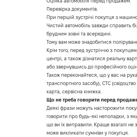
Оцінка автомобіля перед продажем.
Перевірка документів.
При першій зустрічі покупця з машиною 
Чистий автомобіль завжди справить бі
брудним зовні та всередині.
Тому вам може знадобитися полірування
Крім того, перед зустріччю з покупце
центрі, а також дізнатися реальну вар
або звернувшись до професійного оцін
Також переконайтеся, що у вас на рук
транспортного засобу), СТС (свідоцтво
карта, сервісна книжка.
Що не треба говорити перед продаж
Деякі фрази можуть насторожити покуп
говорити про будь-які неполадки, з яки
що ви їх виправили. Краще взагалі не 
може викликати сумніви у покупця.