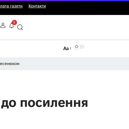
лата газети
Контакти
9
Аа
Несенюком
я до посилення