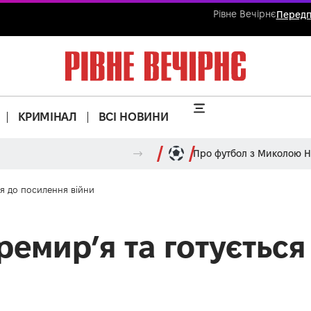
Рівне Вечірнє
Передп
КРИМІНАЛ
ВСІ НОВИНИ
Про футбол з Миколою 
ся до посилення війни
ремир’я та готуєтьс