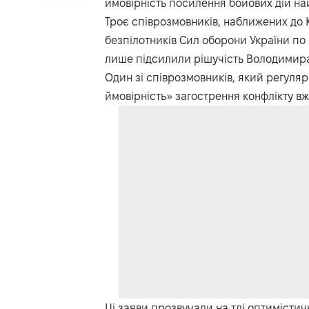
ймовірність посилення бойових дій н
Троє співрозмовників, наближених до 
безпілотників Сил оборони України по
лише підсилили рішучість Володимира
Один зі співрозмовників, який регуля
ймовірність» загострення конфлікту вж
Ці заяви прозвучали на тлі оптиміст