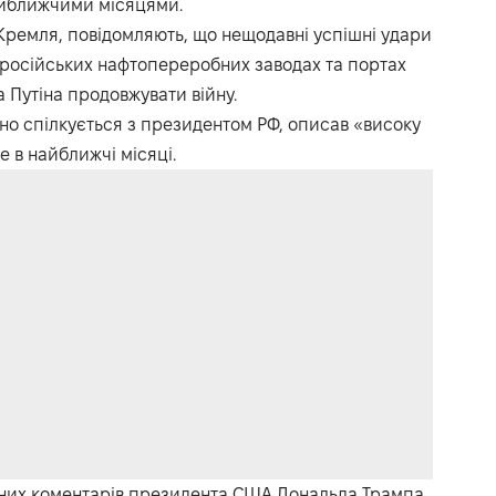
айближчими місяцями.
Кремля, повідомляють, що нещодавні успішні удари
 російських нафтопереробних заводах та портах
 Путіна продовжувати війну.
рно спілкується з президентом РФ, описав «високу
е в найближчі місяці.
ичних коментарів президента США Дональда Трампа,