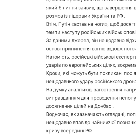
який 6 липня заявив, що завершення в
розмов із лідерами України та РФ .
Втім, Путін «встав на ноги», щоб дося
темпи наступу російських військ спов
За даними джерел, він нещодавно відх
основі припинення вогню вздовж поточн
Натомість, російські військові експер
ударів по європейських цілях, зокрема 
Кроки, які можуть бути покликані посі
нещодавнього удару російського дрона 
На думку аналітиків, загострення нап
виправданням для проведення непопул
досягнення цілей на Донбасі.
Водночас, як зазначають оглядачі, поп
нещодавно впав до найнижчої позначки
кризу всередині РФ.