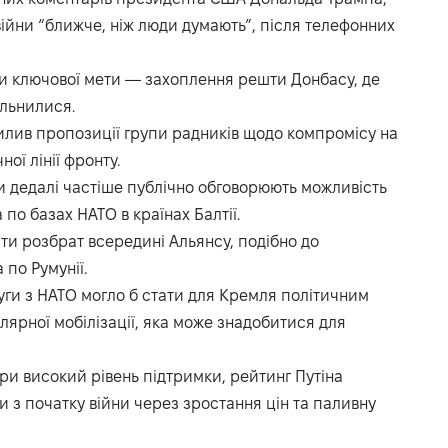
ійни “ближче, ніж люди думають”, після телефонних
гти ключової мети — захоплення решти Донбасу, де
ільнилися.
илив пропозиції групи радників щодо компромісу на
ої лінії фронту.
ти дедалі частіше публічно обговорюють можливість
по базах НАТО в країнах Балтії.
яти розбрат всередині Альянсу, подібно до
по Румунії.
руги з НАТО могло б стати для Кремля політичним
ярної мобілізації, яка може знадобитися для
ри високий рівень підтримки, рейтинг Путіна
 з початку війни через зростання цін та паливну