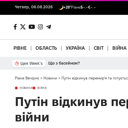
Четвер, 06.08.2026
+28°
Рівне
$
--.--
€
--.--
РІВНЕ
ОБЛАСТЬ
УКРАЇНА
СВІТ
ВІЙНА
Ідея Week's
Від паркану до картонки
Рівне Вечірнє
>
Новини
>
Путін відкинув перемир’я та готуєть
НОВИНИ
ВІЙНА
Путін відкинув пе
війни