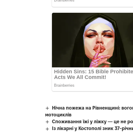
Нічна пожежа на Рівненщині: вого
мотоциклів
Споживання їжі у ліжку — це не р
Із лікарні у Костополі зник 37-рі