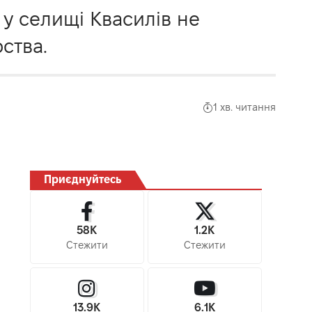
 у селищі Квасилів не
ства.
1 хв. читання
Приєднуйтесь
58K
1.2K
Стежити
Стежити
13.9K
6.1K