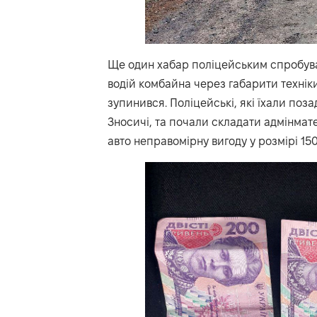
Ще один хабар поліцейським спробува
водій комбайна через габарити техніки
зупинився. Поліцейські, які їхали поз
Зносичі, та почали складати адмінмат
авто неправомірну вигоду у розмірі 15