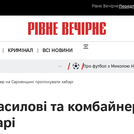
Рівне Вечірнє
Передп
КРИМІНАЛ
ВСІ НОВИНИ
Про футбол з Миколою 
нер на Сарненщині пропонували хабарі
василові та комбайн
арі