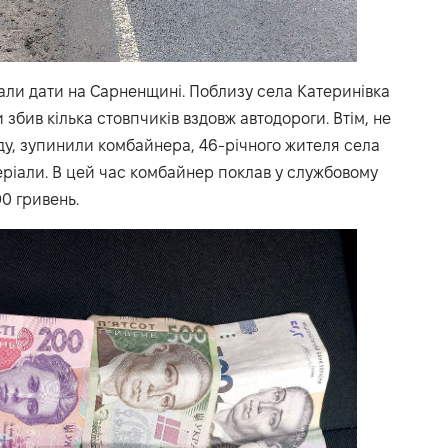
ли дати на Сарненщині. Поблизу села Катеринівка
 збив кілька стовпчиків вздовж автодороги. Втім, не
аду, зупинили комбайнера, 46-річного жителя села
еріали. В цей час комбайнер поклав у службовому
00 гривень.