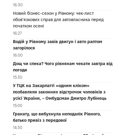
16:30
Новий бізнес-сезон у Рівному: чек-лист
обов’язкових справ для автовласника перед
початком осені
16:27
Водій у Рівному завів двигун і авто раптом
загорілося
16:00
Дощ чи спека? Чого рівнянам чекати завтра від
погоди
15:30
У ТЦК на Закарпатті «одним кліком»
позбавляли законних відстрочок чоловіків з
усієї України, – Омбудсман Дмитро Лубінець
15:00
Гранату, що вибухнула неподалік Рівного,
батько привіз з передової
14:30