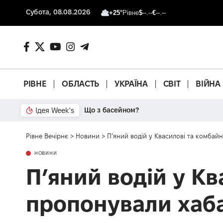
Субота, 08.08.2026
+25°
Рівне
$
--.--
€
--.--
РІВНЕ
ОБЛАСТЬ
УКРАЇНА
СВІТ
ВІЙНА
Ідея Week's
Від паркану до картонки
Рівне Вечірнє
>
Новини
>
П’яний водій у Квасилові та комбай
НОВИНИ
П’яний водій у К
пропонували хаб