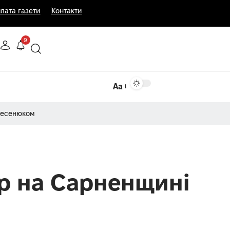
лата газети
Контакти
9
Аа
Несенюком
ер на Сарненщині