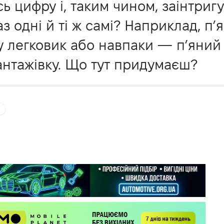
сь цифру і, таким чином, заінтриг
 одні й ті ж самі? Наприклад, п’
я у легковик або навпаки — п’яний
вантажівку. Що тут придумаєш?