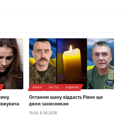
ВІЙНА
МІСТО
НОВИНИ
жину
Останню шану віддасть Рівне ще
овжувача
двом захисникам
15:04, 6.08.2026