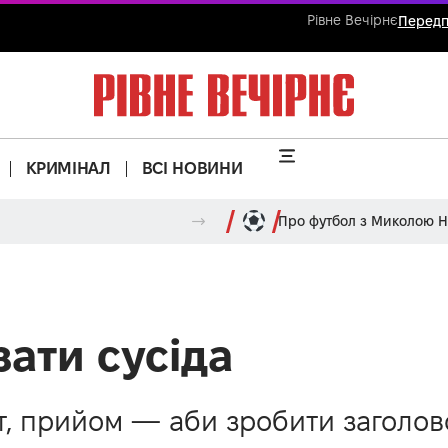
Рівне Вечірнє
Передп
КРИМІНАЛ
ВСІ НОВИНИ
Про футбол з Миколою 
зати сусіда
віт, прийом — аби зробити заголо