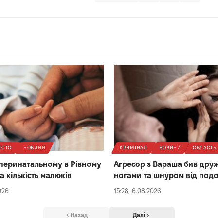
ІСТО
НОВИНИ
КРИМІНАЛ
НОВИНИ
ОБЛАСТЬ
 перинатальному в Рівному
Агресор з Вараша бив дру
а кількість малюків
ногами та шнуром від под
026
15:28, 6.08.2026
Назад
Далі