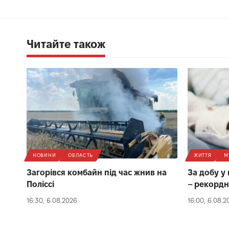
Читайте також
НОВИНИ
ОБЛАСТЬ
ЖИТТЯ
М
Загорівся комбайн під час жнив на
За добу у
Поліссі
– рекордн
16:30, 6.08.2026
16:00, 6.08.2