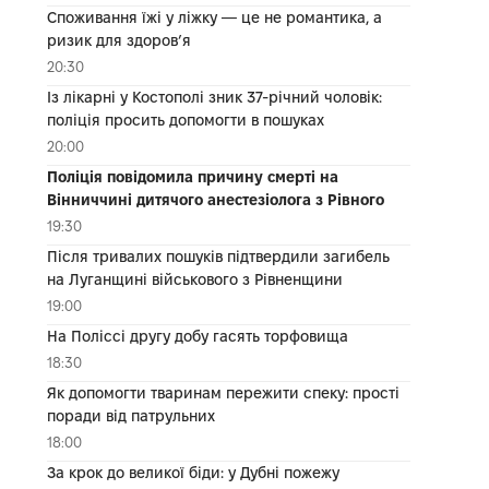
Споживання їжі у ліжку — це не романтика, а
ризик для здоров’я
20:30
Із лікарні у Костополі зник 37-річний чоловік:
поліція просить допомогти в пошуках
20:00
Поліція повідомила причину смерті на
Вінниччині дитячого анестезіолога з Рівного
19:30
Після тривалих пошуків підтвердили загибель
на Луганщині військового з Рівненщини
19:00
На Поліссі другу добу гасять торфовища
18:30
Як допомогти тваринам пережити спеку: прості
поради від патрульних
18:00
За крок до великої біди: у Дубні пожежу