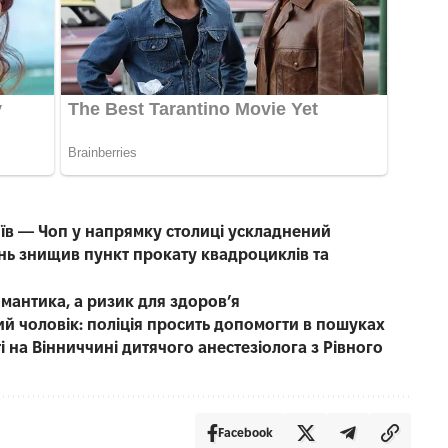
иїв — Чоп у напрямку столиці ускладнений
нь знищив пункт прокату квадроциклів та
омантика, а ризик для здоров’я
чний чоловік: поліція просить допомогти в пошуках
 на Вінниччині дитячого анестезіолога з Рівного
Facebook