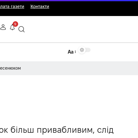
лата газети
Контакти
9
Аа
Несенюком
вок більш привабливим, слід