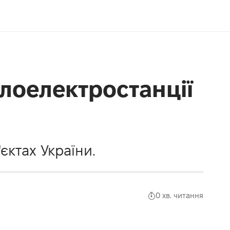
плоелектростанції
єктах України.
0 хв. читання