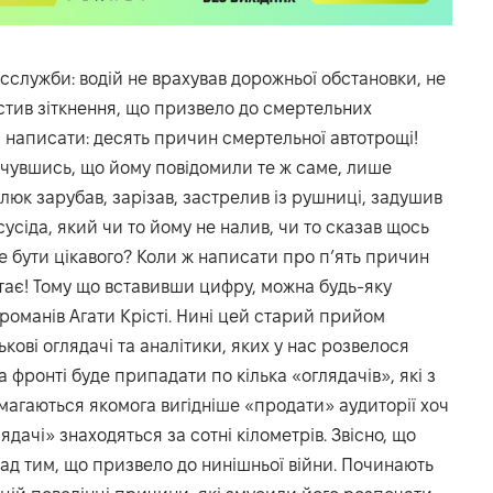
сслужби: водій не врахував дорожньої обстановки, не
устив зіткнення, що призвело до смертельних
а написати: десять причин смертельної автотрощі!
езчувшись, що йому повідомили те ж саме, лише
люк зарубав, зарізав, застрелив із рушниці, задушив
сіда, який чи то йому не налив, чи то сказав щось
же бути цікавого? Коли ж написати про п’ять причин
итає! Тому що вставивши цифру, можна будь-яку
 романів Агати Крісті. Нині цей старий прийом
кові оглядачі та аналітики, яких у нас розвелося
а фронті буде припадати по кілька «оглядачів», які з
магаються якомога вигідніше «продати» аудиторії хоч
лядачі» знаходяться за сотні кілометрів. Звісно, що
над тим, що призвело до нинішньої війни. Починають