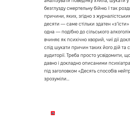
аналізувати поведінку х»йла, шукати у
безглузду смертельну бійню. І так розд
причини, яких, згідно з журналістськи
десяти — саме стільки здатен «з’їсти
одна — подібно до сільського алкоголі
вчиняє як психічно хворий, чиї дії до
слід шукати причин таких його дій та с
аудиторії. Треба просто усвідомити, що
давно і докладно описаними психіатр
під заголовком «Десять способів нейтр
зрозуміли…