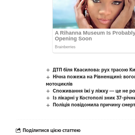
ДТП біля Квасилова: рух трасою К
Нічна пожежа на Рівненщині: вого
мотоциклів
Споживання їжі у ліжку — це не р
Із лікарні у Костополі зник 37-рі
Поліція повідомила причину смерті
Поділитися цією статтею