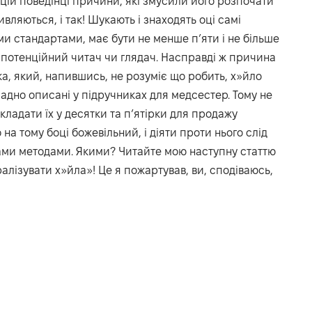
 цій поведінці причини, які змусили його розпочати
ивляються, і так! Шукають і знаходять оці самі
ми стандартами, має бути не менше п’яти і не більше
» потенційний читач чи глядач. Насправді ж причина
ка, який, напившись, не розуміє що робить, х»йло
кладно описані у підручниках для медсестер. Тому не
кладати їх у десятки та п’ятірки для продажу
 на тому боці божевільний, і діяти проти нього слід
ами методами. Якими? Читайте мою наступну статтю
алізувати х»йла»! Це я пожартував, ви, сподіваюсь,