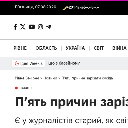
П’ятниця, 07.08.2026
+29°
Рівне
$
--.--
€
--.--
РІВНЕ
ОБЛАСТЬ
УКРАЇНА
СВІТ
ВІЙНА
Ідея Week's
Що з басейном?
Рівне Вечірнє
>
Новини
>
П’ять причин зарізати сусіда
НОВИНИ
П’ять причин зарі
Є у журналістів старий, як с