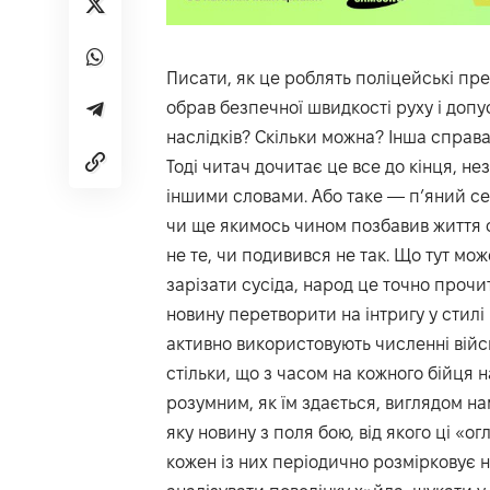
Писати, як це роблять поліцейські пре
обрав безпечної швидкості руху і доп
наслідків? Скільки можна? Інша справ
Тоді читач дочитає це все до кінця, н
іншими словами. Або таке — п’яний се
чи ще якимось чином позбавив життя су
не те, чи подивився не так. Що тут мо
зарізати сусіда, народ це точно проч
новину перетворити на інтригу у стилі
активно використовують численні війсь
стільки, що з часом на кожного бійця н
розумним, як їм здається, виглядом на
яку новину з поля бою, від якого ці «ог
кожен із них періодично розмірковує 