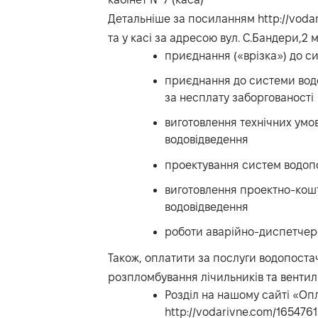
Детальніше за посиланням
http://vod
та у касі за адресою вул. С.Бандери,2 м
приєднання («врізка») до с
приєднання до системи водо
за несплату заборгованості
виготовлення технічних умо
водовідведення
проектування систем водоп
виготовлення проектно-кошт
водовідведення
роботи аварійно-диспетчер
Також, оплатити за послуги водопоста
розпломбування лічильників та вентил
Розділ на нашому сайті «Оп
http://vodarivne.com/16547613