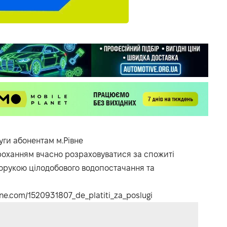
уги абонентам м.Рівне
проханням вчасно розраховуватися за спожиті
порукою цілодобового водопостачання та
vne.com/1520931807_de_platiti_za_poslugi