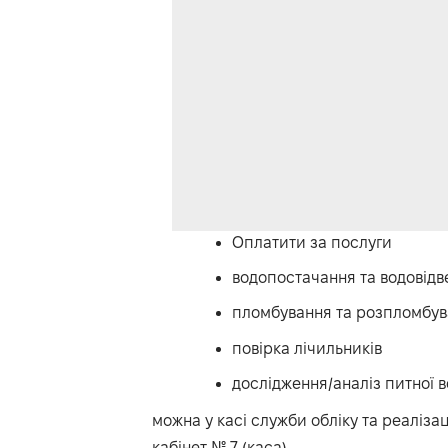
Оплатити за послуги
водопостачання та водовід
пломбування та розпломбува
повірка лічильників
дослідження/аналіз питної в
можна у касі служби обліку та реалізаці
кабінет № 7 (каса)