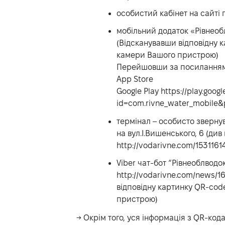
особистий кабінет на сайті
мобільний додаток «Рівнео
(Відсканувавши відповідну 
камери Вашого пристрою)
Перейшовши за посиланням
App Store
Google Play https://play.goog
id=com.rivne_water_mobile
термінал – особисто зверну
на вул.І.Вишенського, 6 (див
http://vodarivne.com/15311614
Viber чат-бот “Рівнеоблводо
http://vodarivne.com/news/1
відповідну картинку QR-cod
пристрою)
→ Окрім того, уся інформація з QR-ко