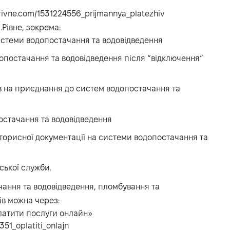
arivne.com/1531224556_prijmannya_platezhiv
.Рівне, зокрема:
истеми водопостачання та водовідведення
постачання та водовідведення після “відключення”
в на приєднання до систем водопостачання та
остачання та водовідведення
орисної документації на системи водопостачання та
ської служби.
чання та водовідведення, пломбування та
ів можна через:
латити послуги онлайн»
51_oplatiti_onlajn