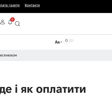
лата газети
Контакти
9
Аа
Несенюком
е і як оплатити