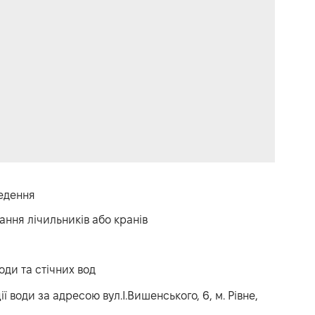
ведення
ння лічильників або кранів
оди та стічних вод
ї води за адресою вул.І.Вишенського, 6, м. Рівне,