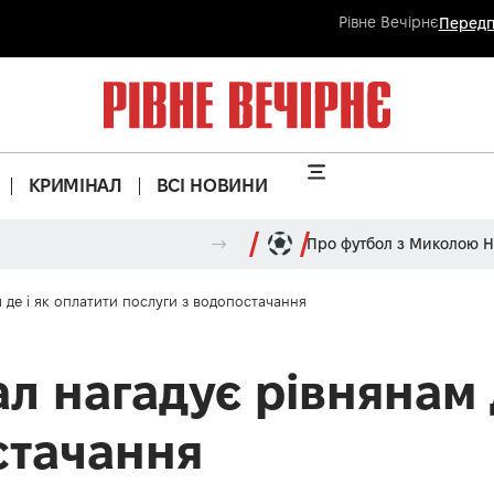
Рівне Вечірнє
Передп
КРИМІНАЛ
ВСІ НОВИНИ
Про футбол з Миколою 
 де і як оплатити послуги з водопостачання
л нагадує рівнянам д
стачання