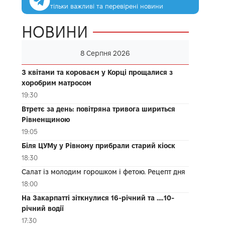
тільки важливі та перевірені новини
НОВИНИ
8 Серпня 2026
З квітами та короваєм у Корці прощалися з
хоробрим матросом
19:30
Втретє за день: повітряна тривога шириться
Рівненщиною
19:05
Біля ЦУМу у Рівному прибрали старий кіоск
18:30
Салат із молодим горошком і фетою. Рецепт дня
18:00
На Закарпатті зіткнулися 16-річний та ….10-
річний водії
17:30