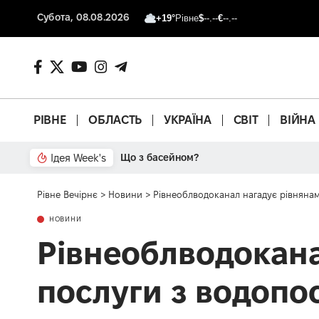
Субота, 08.08.2026
+19°
Рівне
$
--.--
€
--.--
РІВНЕ
ОБЛАСТЬ
УКРАЇНА
СВІТ
ВІЙНА
Ідея Week's
Що з басейном?
Рівне Вечірнє
>
Новини
>
Рівнеоблводоканал нагадує рівнянам
НОВИНИ
Рівнеоблводокана
послуги з водопо