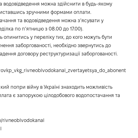
а водовідведення можна здійснити в будь-якому
ориставшись зручними формами оплати.
чання та водовідведення можна з’ясувати у
ділка по п’ятницю з 08.00 до 17.00).
 опинитись у переліку тих, до кого можуть бути
нення заборгованості, необхідно звернутись до
кладення договору реструктуризації заборгованості.
_rovkp_vkg_rivneoblvodokanal_zvertayetsya_do_abonent
ий попри війну в Україні знаходить можливість
плата є запорукою цілодобового водопостачання та
/rivneoblvodokanal
l