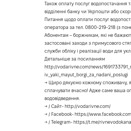
Також оплату послуг водопостачання т
відділенні банку чи Укрпошти або ск
Питання щодо оплати послуг водопоста
оператора за тел. 0800-219-218 (з поне
Абонентам – боржникам, які не бажають
застосовані заходи з примусового стяг
служби обліку і реалізації води для у
Детальніше за посиланням
http://vodarivne.com/news/1691733791
iv_yaki_mayut_borgi_za_nadani_poslugi
→ Щиро дякуємо кожному споживачу, як
сплачувати вчасно! Адже саме ваша о
водовідведення.
→ / Сайт-
http://vodarivne.com/
→ / Facebook-
https://www.facebook.com
→ / Telegram-
https://t.me/rivnevodokana