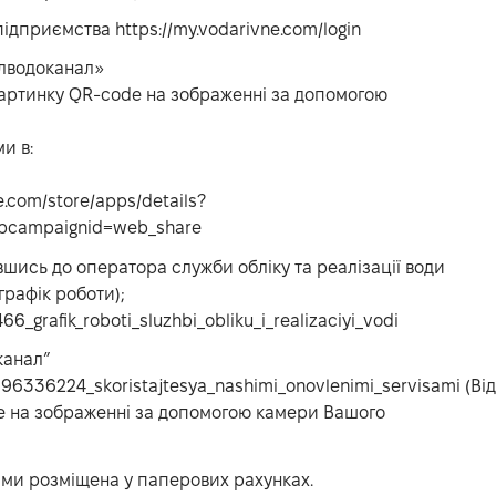
 підприємства
https://my.vodarivne.com/login
блводоканал»
картинку QR-code на зображенні за допомогою
и в:
le.com/store/apps/details?
&pcampaignid=web_share
вшись до оператора служби обліку та реалізації води
 графік роботи);
66_grafik_roboti_sluzhbi_obliku_i_realizaciyi_vodi
канал”
696336224_skoristajtesya_nashimi_onovlenimi_servisami
(Ві
e на зображенні за допомогою камери Вашого
дами розміщена у паперових рахунках.