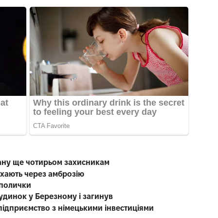
ану ще чотирьом захисникам
чхають через амброзію
 полички
будинок у Березному і загинув
підприємство з німецькими інвестиціями