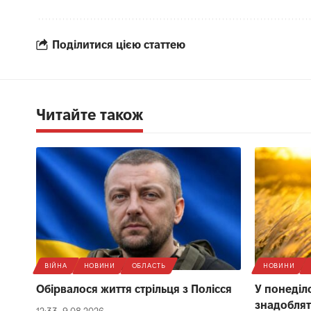
Поділитися цією статтею
Читайте також
ВІЙНА
НОВИНИ
ОБЛАСТЬ
НОВИНИ
Обірвалося життя стрільця з Полісся
У понеділ
знадоблят