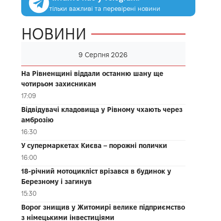
тільки важливі та перевірені новини
НОВИНИ
9 Серпня 2026
На Рівненщині віддали останню шану ще
чотирьом захисникам
17:09
Відвідувачі кладовища у Рівному чхають через
амброзію
16:30
У супермаркетах Києва – порожні полички
16:00
18-річний мотоцикліст врізався в будинок у
Березному і загинув
15:30
Ворог знищив у Житомирі велике підприємство
з німецькими інвестиціями