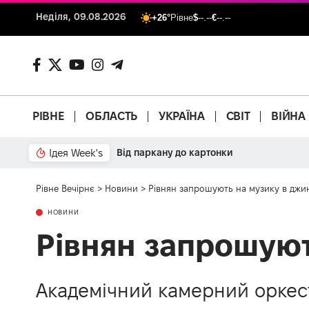
Неділя, 09.08.2026
+26°
Рівне
$
--.--
€
--.--
РІВНЕ
ОБЛАСТЬ
УКРАЇНА
СВІТ
ВІЙНА
Ідея Week's
Від паркану до картонки
Рівне Вечірнє
>
Новини
>
Рівнян запрошують на музику в джи
НОВИНИ
Рівнян запрошуют
Академічний камерний оркес