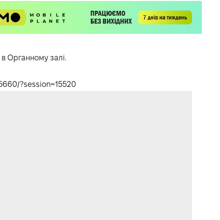
 в Органному залі.
t/5660/?session=15520