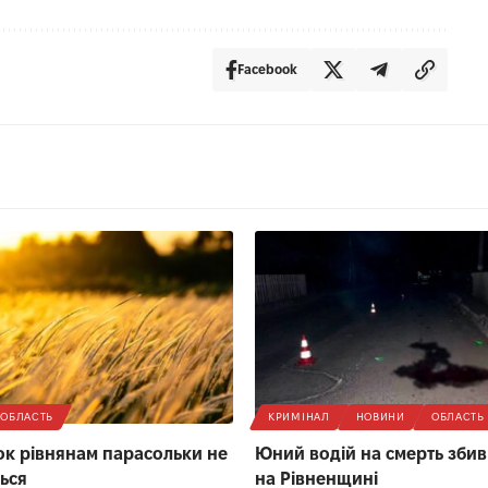
Facebook
ОБЛАСТЬ
КРИМІНАЛ
НОВИНИ
ОБЛАСТЬ
ок рівнянам парасольки не
Юний водій на смерть зби
ься
на Рівненщині