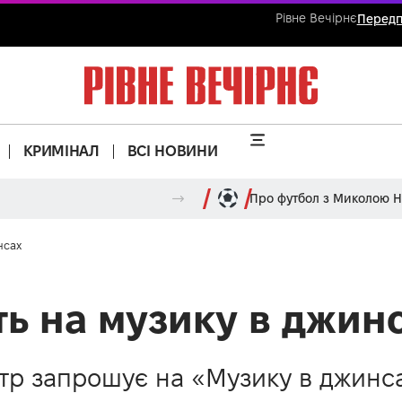
Рівне Вечірнє
Передп
КРИМІНАЛ
ВСІ НОВИНИ
Про футбол з Миколою 
нсах
ь на музику в джин
тр запрошує на «Музику в джинса