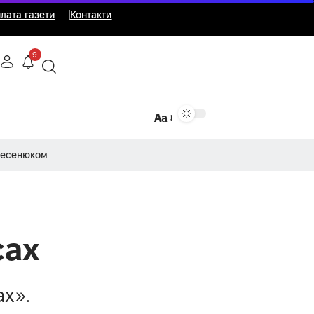
лата газети
Контакти
9
Аа
Несенюком
сах
х».