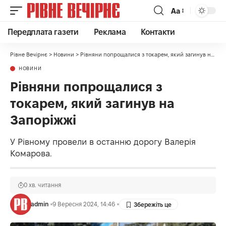
Аа
Передплата газети
Реклама
Контакти
Рівне Вечірнє
>
Новини
>
Рівняни попрощалися з токарем, який загинув на Запоріжжі
НОВИНИ
Рівняни попрощалися з
токарем, який загинув на
Запоріжжі
У Рівному провели в останню дорогу Валерія
Комарова.
0 хв. читання
admin
9 Вересня 2024, 14:46