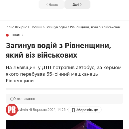
Назад
Далі
Рівне Вечірнє
>
Новини
>
Загинув водій з Рівненщини, який віз військових
НОВИНИ
Загинув водій з Рівненщини,
який віз військових
На Львівщині у ДТП потрапив автобус, за кермом
якого перебував 55-річний мешканець
Рівненщини.
0 хв. читання
admin
9 Вересня 2024, 14:23