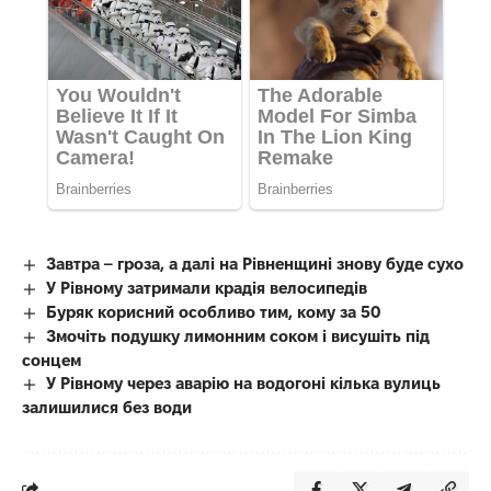
Завтра – гроза, а далі на Рівненщині знову буде сухо
У Рівному затримали крадія велосипедів
Буряк корисний особливо тим, кому за 50
Змочіть подушку лимонним соком і висушіть під
сонцем
У Рівному через аварію на водогоні кілька вулиць
залишилися без води