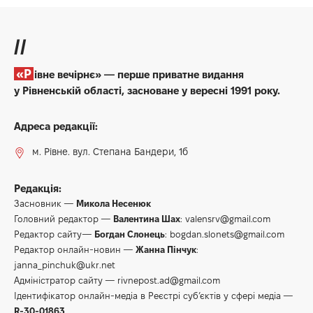
//
«Рівне вечірнє» — перше приватне видання
у Рівненській області, засноване у вересні 1991 року.
Адреса редакції:
м. Рівне. вул. Степана Бандери, 1б
Редакція:
Засновник —
Микола Несенюк
Головний редактор —
Валентина Шах
:
valensrv@gmail.com
Редактор сайту—
Богдан Слонець
:
bogdan.slonets@gmail.com
Редактор онлайн-новин —
Жанна Пінчук
:
janna_pinchuk@ukr.net
Адміністратор сайту —
rivnepost.ad@gmail.com
Ідентифікатор онлайн-медіа в Реєстрі суб’єктів у сфері медіа —
R-30-01863