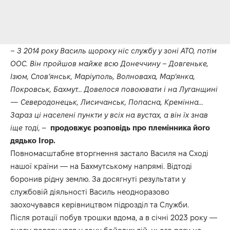
– З 2014 року Василь щороку ніс службу у зоні АТО, потім
ООС. Він пройшов майже всю Донеччину – Довгеньке,
Ізюм, Слов’янськ, Маріуполь, Волноваха, Мар’янка,
Покровськ, Бахмут… Довелося повоювати і на Луганщині
— Северодонецьк, Лисичанськ, Попасна, Кремінна…
Зараз ці населені пункти у всіх на вустах, а він їх знав
іще тоді,
–
продовжує розповідь про племінника його
дядько Ігор.
Повномасштабне вторгнення застало Василя на Сході
нашої країни — на Бахмутському напрямі. Відтоді
боронив рідну землю. За досягнуті результати у
службовій діяльності Василь неодноразово
заохочувався керівництвом підрозділ та Служби.
Після ротації побув трошки вдома, а в січні 2023 року —