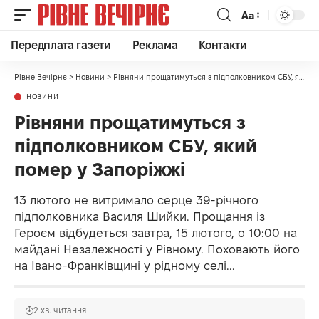
Аа
Передплата газети
Реклама
Контакти
Рівне Вечірнє
>
Новини
>
Рівняни прощатимуться з підполковником СБУ, який помер у Запоріжжі
НОВИНИ
Рівняни прощатимуться з
підполковником СБУ, який
помер у Запоріжжі
13 лютого не витримало серце 39-річного
підполковника Василя Шийки. Прощання із
Героєм відбудеться завтра, 15 лютого, о 10:00 на
майдані Незалежності у Рівному. Поховають його
на Івано-Франківщині у рідному селі...
2 хв. читання