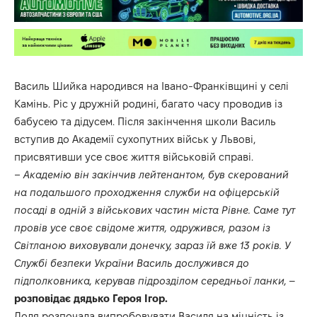
Василь Шийка народився на Івано-Франківщині у селі
Камінь. Ріс у дружній родині, багато часу проводив із
бабусею та дідусем. Після закінчення школи Василь
вступив до Академії сухопутних військ у Львові,
присвятивши усе своє життя військовій справі.
– Академію він закінчив лейтенантом, був скерований
на подальшого проходження служби на офіцерській
посаді в одній з військових частин міста Рівне. Саме тут
провів усе своє свідоме життя, одружився, разом із
Світланою виховували донечку, зараз їй вже 13 років. У
Службі безпеки України Василь дослужився до
підполковника, керував підрозділом середньої ланки,
–
розповідає дядько Героя Ігор.
Доля розпочала випробовувати Василя на міцність із