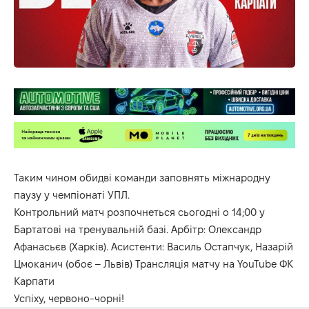
Таким чином обидві команди заповнять міжнародну
паузу у чемпіонаті УПЛ.
Контрольний матч розпочнеться сьогодні о 14;00 у
Бартатові на тренувальній базі. Арбітр: Олександр
Афанасьєв (Харків). Асистенти: Василь Остапчук, Назарій
Цмоканич (обоє – Львів) Трансляція матчу
на YouTube ФК
Карпати
Успіху, червоно-чорні!