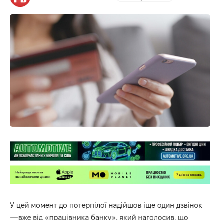
У цей момент до потерпілої надійшов іще один дзвінок
—вже від «працівника банку», який наголосив, що