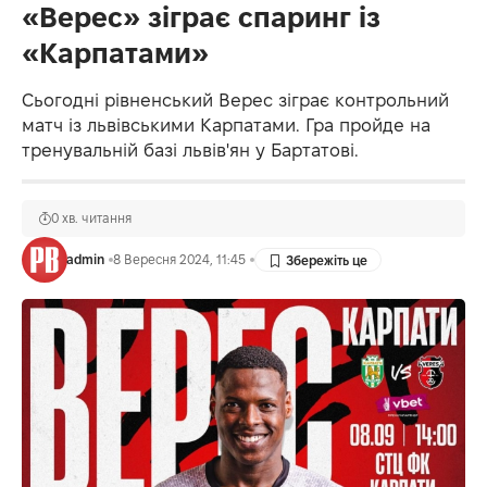
«Верес» зіграє спаринг із
«Карпатами»
Сьогодні рівненський Верес зіграє контрольний
матч із львівськими Карпатами. Гра пройде на
тренувальній базі львів'ян у Бартатові.
0 хв. читання
admin
8 Вересня 2024, 11:45