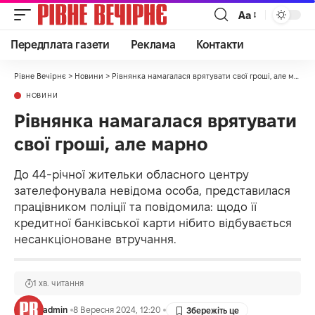
Аа
Передплата газети
Реклама
Контакти
Рівне Вечірнє
>
Новини
>
Рівнянка намагалася врятувати свої гроші, але марно
НОВИНИ
Рівнянка намагалася врятувати
свої гроші, але марно
До 44-річної жительки обласного центру
зателефонувала невідома особа, представилася
працівником поліції та повідомила: щодо її
кредитної банківської карти нібито відбувається
несанкціоноване втручання.
1 хв. читання
admin
8 Вересня 2024, 12:20