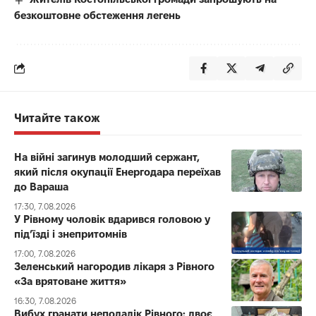
безкоштовне обстеження легень
Читайте також
На війні загинув молодший сержант,
який після окупації Енергодара переїхав
до Вараша
17:30, 7.08.2026
У Рівному чоловік вдарився головою у
під’їзді і знепритомнів
17:00, 7.08.2026
Зеленський нагородив лікаря з Рівного
«За врятоване життя»
16:30, 7.08.2026
Вибух гранати неподалік Рівного: двоє