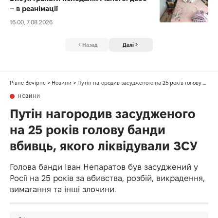
– в реанімації
16:00, 7.08.2026
Назад
Далі
Рівне Вечірнє
>
Новини
>
Путін нагородив засудженого на 25 років голову банди вбивць, якого ліквідували ЗСУ
НОВИНИ
Путін нагородив засудженого
на 25 років голову банди
вбивць, якого ліквідували ЗСУ
Голова банди Іван Непаратов був засуджений у
Росії на 25 років за вбивства, розбій, викрадення,
вимагання та інші злочини.