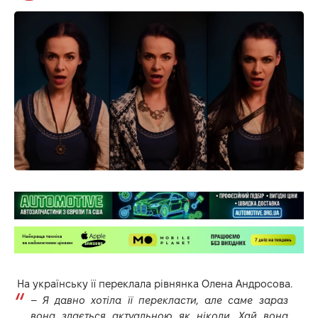
На українську її переклала рівнянка Олена Андросова.
–
Я давно хотіла її перекласти, але саме зараз
вона здається актуальною як ніколи. Хай вона