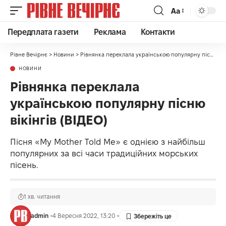
Аа
Передплата газети
Реклама
Контакти
Рівне Вечірнє
>
Новини
>
Рівнянка переклала українською популярну пісню вікінгів (ВІДЕО)
НОВИНИ
Рівнянка переклала
українською популярну пісню
вікінгів (ВІДЕО)
Пісня «My Mother Told Me» є однією з найбільш
популярних за всі часи традиційних морських
пісень.
1 хв. читання
admin
4 Вересня 2022, 13:20