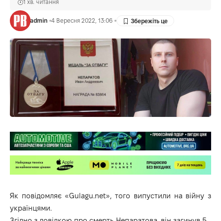
1 хв. читання
admin
4 Вересня 2022, 13:06
Як повідомляє «
Gulagu.net
», того випустили на війну з
українцями.
Згідно з довідкою про смерть Непаратова, він загинув 5