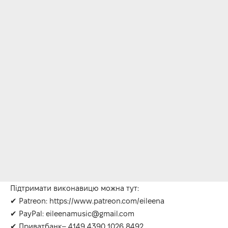
Підтримати виконавицю можна тут:
✔ Patreon: https://www.patreon.com/eileena
✔ PayPal: eileenamusic@gmail.com
✔ Приватбанк– 4149 4390 1026 8492