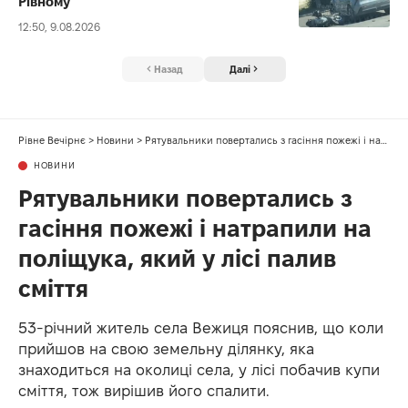
Рівному
12:50, 9.08.2026
Назад
Далі
Рівне Вечірнє
>
Новини
>
Рятувальники повертались з гасіння пожежі і натрапили на поліщука, який у лісі палив сміття
НОВИНИ
Рятувальники повертались з
гасіння пожежі і натрапили на
поліщука, який у лісі палив
сміття
53-річний житель села Вежиця пояснив, що коли
прийшов на свою земельну ділянку, яка
знаходиться на околиці села, у лісі побачив купи
сміття, тож вирішив його спалити.