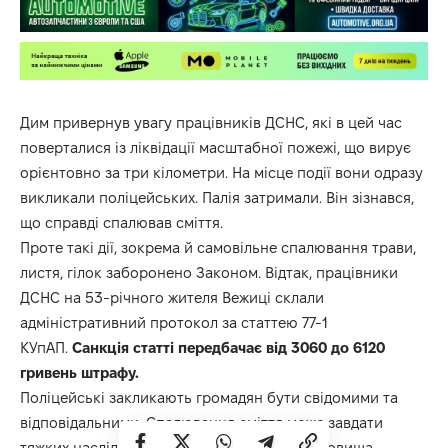
Дим привернув увагу працівників ДСНС, які в цей час
поверталися із ліквідації масштабної пожежі, що вирує
орієнтовно за три кілометри. На місце події вони одразу
викликали поліцейських. Палія затримали. Він зізнався,
що справді спалював сміття.
Проте такі дії, зокрема й самовільне спалювання трави,
листя, гілок заборонено Законом. Відтак, працівники
ДСНС на 53-річного жителя Вежиці склали
адміністративний протокол за статтею 77-1
КУпАП.
Санкція статті передбачає від 3060 до 6120
гривень штрафу.
Поліцейські закликають громадян бути свідомими та
відповідальними. Спалювання сміття може завдати
тяжких наслідків для навколишнього середовища.