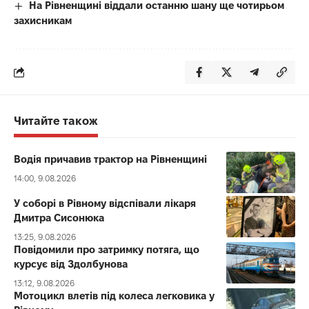
На Рівненщині віддали останню шану ще чотирьом
захисникам
Читайте також
Водія причавив трактор на Рівненщині
14:00, 9.08.2026
У соборі в Рівному відспівали лікаря
Дмитра Сисонюка
13:25, 9.08.2026
Повідомили про затримку потяга, що
курсує від Здолбунова
13:12, 9.08.2026
Мотоцикл влетів під колеса легковика у