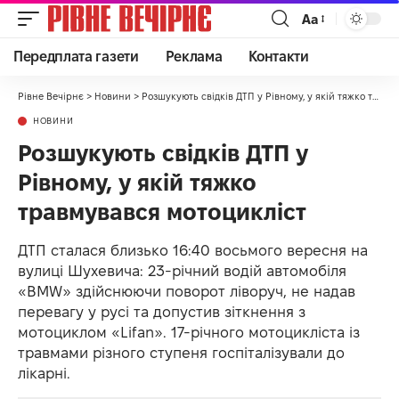
Аа
Передплата газети
Реклама
Контакти
Рівне Вечірнє
>
Новини
>
Розшукують свідків ДТП у Рівному, у якій тяжко травмувався мотоцикліст
НОВИНИ
Розшукують свідків ДТП у
Рівному, у якій тяжко
травмувався мотоцикліст
ДТП сталася близько 16:40 восьмого вересня на
вулиці Шухевича: 23-річний водій автомобіля
«BMW» здійснюючи поворот ліворуч, не надав
перевагу у русі та допустив зіткнення з
мотоциклом «Lifan». 17-річного мотоцикліста із
травмами різного ступеня госпіталізували до
лікарні.